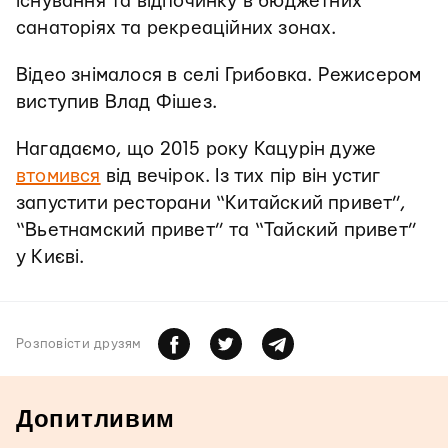
існування та відпочинку в бюджетних
санаторіях та рекреаційних зонах.
Відео знімалося в селі Грибовка. Режисером
виступив Влад Фішез.
Нагадаємо, що 2015 року Кацурін дуже
втомився
від вечірок. Із тих пір він устиг
запустити ресторани “Китайский привет”,
“Вьетнамский привет” та “Тайский привет”
у Києві.
Розповiсти друзям
Допитливим