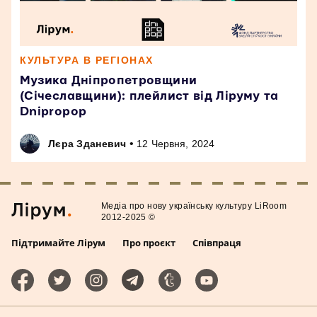
КУЛЬТУРА В РЕГІОНАХ
Музика Дніпропетровщини
(Січеславщини): плейлист від Ліруму та
Dnipropop
•
Лєра Зданевич
12 Червня, 2024
Медiа про нову українську культуру LiRoom
2012-2025 ©
Підтримайте Лірум
Про проєкт
Співпраця