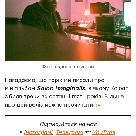
Фото надане артистом
Нагадаємо, що торік ми писали про
мініальбом
Salon Imaginalis
, в якому Koloah
зібрав треки за останні п’ять років. Більше
про цей реліз можна прочитати
тут
.
Підписуйтеся на нас
в
Інстаграмі
,
Телеграмі
та
YouTube
.