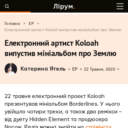
>
>
Головна
EP
Електронний артист Koloah випустив мініальбом про Землю
Електронний артист Koloah
випустив мініальбом про Землю
Катерина Ятель
22 Травня, 2020
EP
22 травня електронний проєкт Koloah
презентував мініальбом Borderlines. У нього
увійшло чотири треки, а також два ремікси –
від дуету Hidden Element та продюсера
Nocow. Реліз можна знайти на
стрімінгах
.