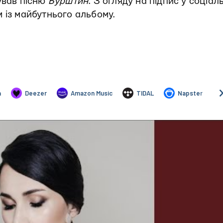
ував пісню
Бурштин
. З огляду на підпис у соціал
 із майбутнього альбому.