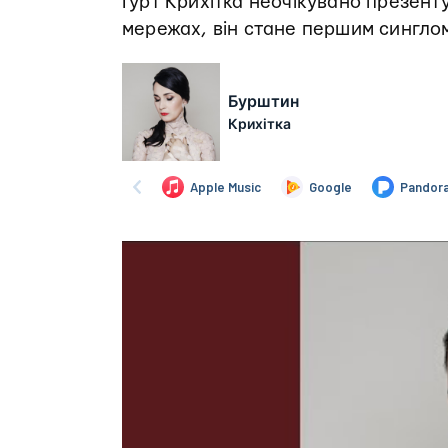
Гурт Крихітка неочікувано презент
мережах, він стане першим синглом