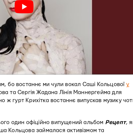
им, бо востаннє ми чули вокал Саші Кольцової
у
ва та Сергія Жадана Лінія Маннергейма для
о ж гурт Крихітка востаннє випускав музику чо
сього один офіційно випущений альбом
Рецепт
, 
аша Кольцова займалася активізмом та