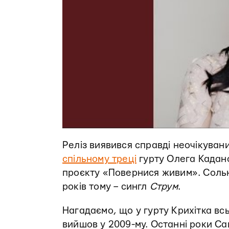
Реліз виявився справді неочікуван
спільному треці
гурту Олега Кадано
проєкту «Повернися живим». Сольн
років тому – сингл
Струм
.
Нагадаємо, що у гурту Крихітка в
вийшов у 2009-му. Останні роки С