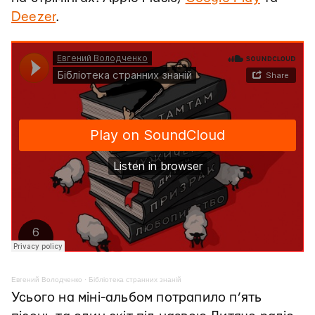
Deezer
.
Евгений Володченко
·
Бібліотека странних знаній
Усього на міні-альбом потрапило п’ять