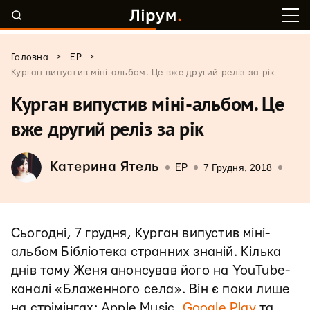
>
>
Головна
EP
Курган випустив міні-альбом. Це вже другий реліз за рік
Курган випустив міні-альбом. Це
вже другий реліз за рік
Катерина Ятель
7 Грудня, 2018
EP
Сьогодні, 7 грудня, Курган випустив міні-
альбом Бібліотека странних знаній. Кілька
днів тому Женя анонсував його на YouTube-
каналі «Блаженного села». Він є поки лише
на стрімінгах: Apple Music,
Google Play
та