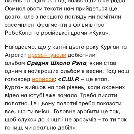
пісень та один скіт під назвою Дитяче радіо.
Осмислювати тексти нам прийдеться ще
довго, але з першого погляду ми помітили
засемплені фрагменти з фільмів про
РобоКопа та російської драми «Кука».
Нагадаємо, що у квітні цього року Курган та
Агрегат
презентували
дебютний
альбом
Средня Школа Рэпа
, який став
одним з найкращих альбомів весни. Тоді наш
головред
написав
: «
С.Ш.Р.
— це етап.
Курган вийшов на той рівень, коли окремих
відео на ютубі вже замало. Треба писати
полотно. І в цьому полотні треба показати
все, що ти вмієш. Головне зробити це так,
щоб слухач до кінця і не зрозумів – то ти так
гониш, чи реально дебіл».