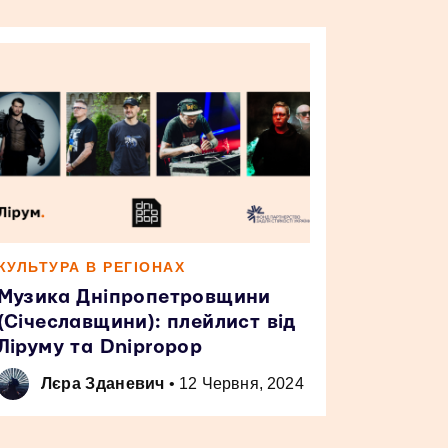
КУЛЬТУРА В РЕГІОНАХ
Музика Дніпропетровщини
(Січеславщини): плейлист від
Ліруму та Dnipropop
Лєра Зданевич
•
12 Червня, 2024