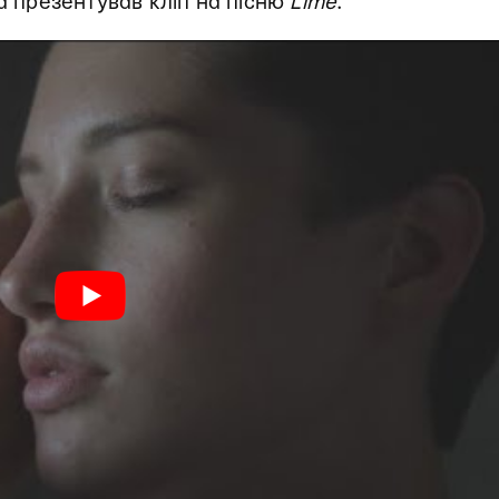
na презентував кліп на пісню
Lime
.