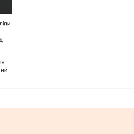
ліпи
д
ля
ний