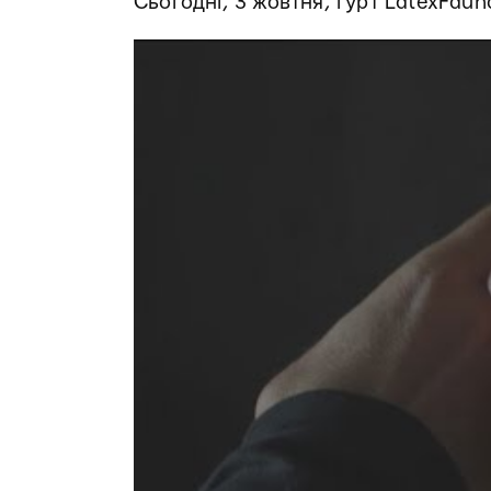
Сьогодні, 3 жовтня, гурт LatexFau