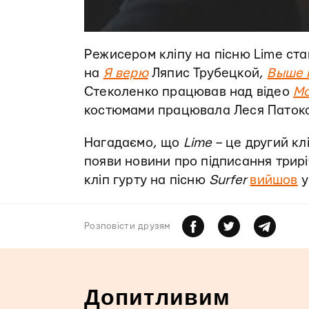
Режисером кліпу на пісню Lime ста
на
Я верю
Ляпис Трубецкой,
Выше 
Стеколенко працював над відео
М
костюмами працювала Леся Патока
Нагадаємо, що
Lime
– це другий кл
появи новини про підписання трир
кліп гурту на пісню
Surfer
вийшов
у
Розповiсти друзям
Допитливим