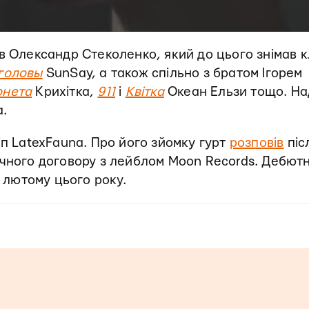
в Олександр Стеколенко, який до цього знімав к
головы
SunSay, а також спільно з братом Ігорем
онета
Крихітка,
911
і
Квітка
Океан Ельзи тощо. На
.
іп LatexFauna. Про його зйомку гурт
розповів
піс
ічного договору з лейблом Moon Records. Дебют
 лютому цього року.