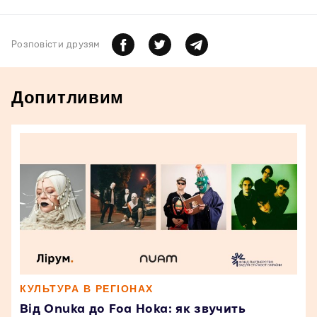
Розповiсти друзям
Допитливим
КУЛЬТУРА В РЕГІОНАХ
Від Onuka до Foa Hoka: як звучить