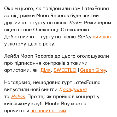
Окрім цього, як повідомили нам LatexFauna
за підтримки Moon Records буде знятий
другий кліп гурту на пісню
Лайм
. Режисером
відео стане Олександр Стеколенко.
Дебютний кліп гурту на пісню
Surfer
вийшов
у лютому цього року.
Лейбл Moon Records до цього оголошували
про підписання контраків з такими
артистами, як
Діля
,
SWEETLO
і
Green Grey
.
Нагадаємо, нещодавно гурт LatexFauna
випустили нові сингли
Дослідниця
та
Helios
.
Про те, як пройшов концерт у
київському клубі Monte Ray можна
прочитати
за посиланням
.