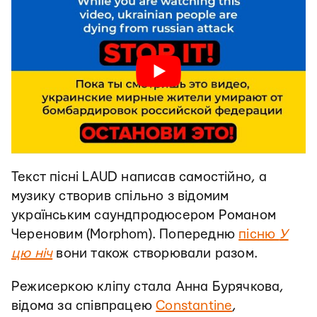
Текст пісні LAUD написав самостійно, а
музику створив спільно з відомим
українським саундпродюсером Романом
Череновим (Morphom). Попередню
пісню
У
цю ніч
вони також створювали разом.
Режисеркою кліпу стала Анна Бурячкова,
відома за співпрацею
Constantine
,