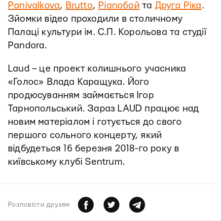
Panivalkova
,
Brutto
,
Pianoбой
та
Друга Ріка
.
Зйомки відео проходили в столичному
Палаці культури ім. С.П. Корольова та студії
Pandora.
Laud – це проект колишнього учасника
«Голос» Влада Каращука. Його
продюсуванням займається Ігор
Тарнопольський. Зараз LAUD працює над
новим матеріалом і готується до свого
першого сольного концерту, який
відбудеться 16 березня 2018-го року в
київському клубі Sentrum.
Розповiсти друзям