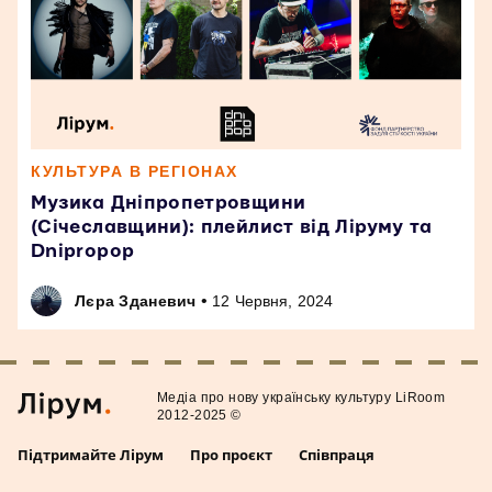
КУЛЬТУРА В РЕГІОНАХ
Музика Дніпропетровщини
(Січеславщини): плейлист від Ліруму та
Dnipropop
•
Лєра Зданевич
12 Червня, 2024
Медiа про нову українську культуру LiRoom
2012-2025 ©
Підтримайте Лірум
Про проєкт
Співпраця