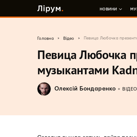
НОВИНИ
МУ
>
>
Певица Любочка презенто
Головна
Відео
Певица Любочка п
музыкантами Kadna
Олексій Бондаренко
ВІДЕ