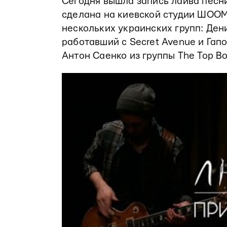
Сегодня вышла запись лайва пес
сделана на киевской студии ШООМ
нескольких украинских групп: Ден
работавший с Secret Avenue и Гапоч
Антон Саенко из группы The Top Bo