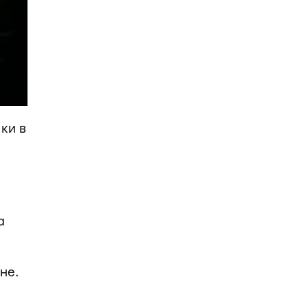
ки в
а
не.