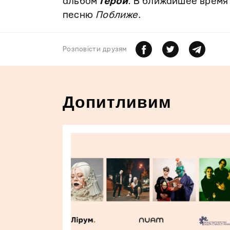
альбом
Герой
.
В ближайшее время 
песню
Поближе
.
Розповiсти друзям
Допитливим