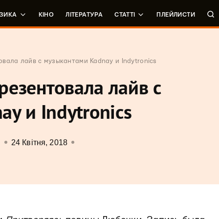
ЗИКА
КІНО
ЛІТЕРАТУРА
СТАТТІ
ПЛЕЙЛИСТИ
вала лайв с музыкантами Kadnay и Indytronics
резентовала лайв с
y и Indytronics
24 Квітня, 2018
О