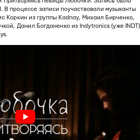
ни
Притворяясь
певицы Любочки. Запись была
. В процессе записи поучаствовали музыканты
ис Коркин из группы Kadnay, Михаил Бирченко,
кой, Данил Богданенко из Indytrоnics (уже INDT)
ys.