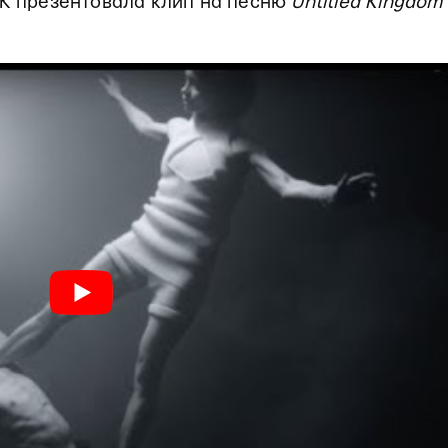
AK презентовала клип на песню
Untitled Kingdom