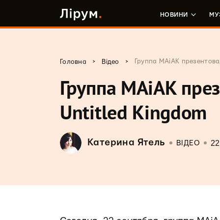
НОВИНИ
МУ
>
>
Группа MAiAK презентова
Головна
Відео
Группа MAiAK през
Untitled Kingdom
Катерина Ятель
22
ВІДЕО