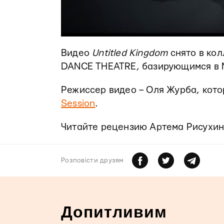
Видео
Untitled Kingdom
снято в ко
DANCE THEATRE, базирующимся в М
Режиссер видео – Оля Журба, кот
Session
.
Читайте рецензию Артема Рисухи
Розповiсти друзям
Допитливим