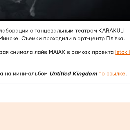
ллаборации с танцевальным театром KARAKULI
инске. Съемки проходили в арт-центр Плiвка.
орая снимала лайв MAiAK в рамках проекта
Istok 
на на мини-альбом
Untitled Kingdom
по ссылке
.