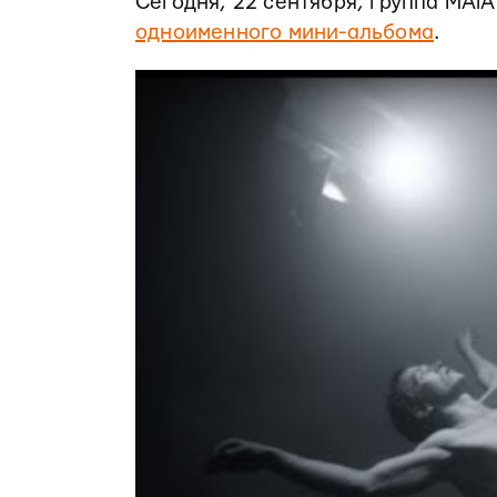
Сегодня, 22 сентября, группа MAi
одноименного мини-альбома
.