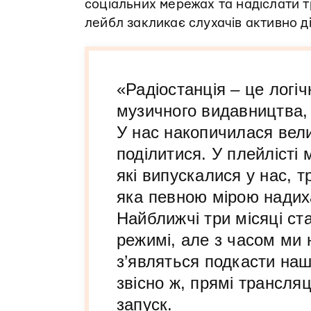
соціальних мережах та надіслати тр
лейбл закликає слухачів активно д
«Радіостанція – це логі
музичного видавництва, 
У нас накопичилася вели
поділитися. У плейлісті 
які випускалися у нас, т
яка певною мірою надих
Найближчі три місяці ст
режимі, але з часом ми
з’являться подкасти наши
звісно ж, прямі трансля
запуск.