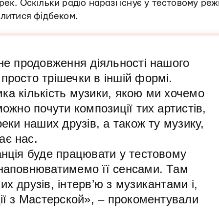
ек. Оскільки радіо наразі існує у тестовому реж
ілитися фідбеком.
чне продовження діяльності нашого
просто трішечки в іншій формі.
ка кількість музики, якою ми хочемо
можно почути композиції тих артистів,
реки наших друзів, а також ту музику,
ає нас.
анція буде працювати у тестовому
 наповнюватимемо її сенсами. Там
х друзів, інтерв’ю з музикантами і,
ції з Мастерской», – прокоментували