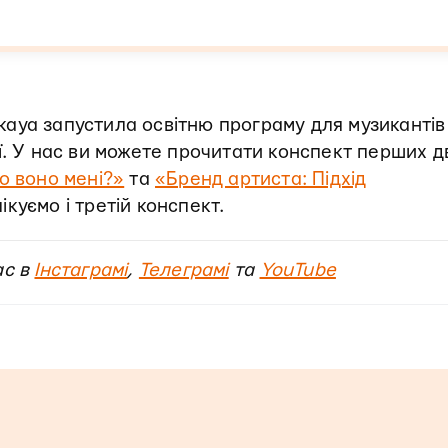
aya запустила освітню програму для музикантів
ї. У нас ви можете прочитати конспект перших д
о воно мені?»
та
«Бренд артиста: Підхід
куємо і третій конспект.
ас в
Інстаграмі
,
Телеграмі
та
YouTube