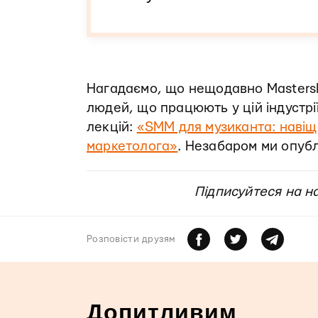
Нагадаємо, що нещодавно Mastersk
людей, що працюють у цій індустрі
лекцій:
«SMM для музиканта: навіщ
маркетолога»
. Незабаром ми опублі
Підписуйтеся на н
Розповiсти друзям
Допитливим