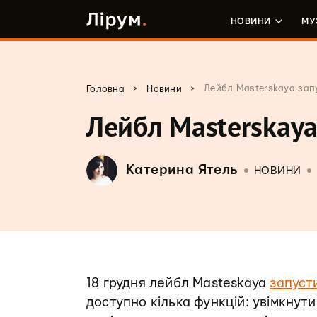
НОВИНИ
МУ
>
>
Лейбл Masterskaya зап
Головна
Новини
Лейбл Masterskaya
Катерина Ятель
НОВИНИ
18 грудня лейбл Masteskaya
запуст
доступно кілька функцій: увімкнути