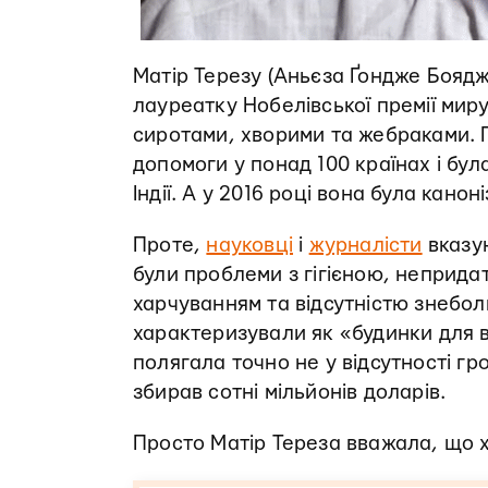
Матір Терезу (Аньєза Ґондже Боядж
лауреатку Нобелівської премії миру
сиротами, хворими та жебраками. П
допомоги у понад 100 країнах і бул
Індії. А у 2016 році вона була кано
Проте,
науковці
і
журналісти
вказую
були проблеми з гігієною, неприда
харчуванням та відсутністю знебол
характеризували як «будинки для 
полягала точно не у відсутності г
збирав сотні мільйонів доларів.
Просто Матір Тереза вважала, що х