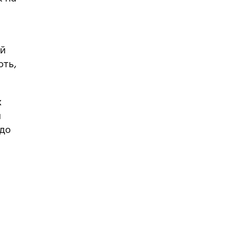
ій
ють,
к
а
 до