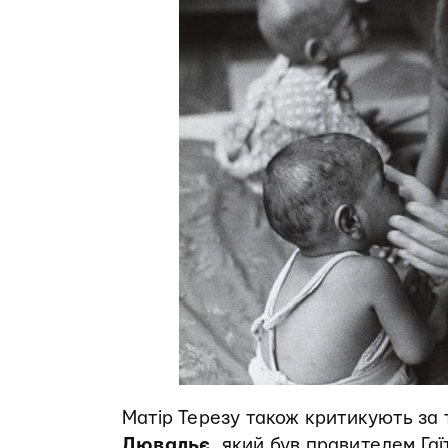
Матір Терезу також критикують за 
Дювальє
, який був правителем Гаїт