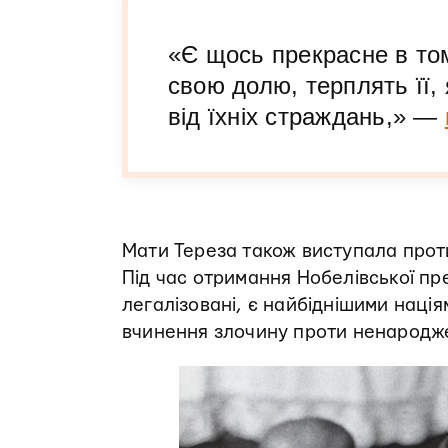
«Є щось прекрасне в том
свою долю, терплять її, 
від їхніх страждань,» —
Мати Тереза також виступала проти
Під час отримання Нобелівської пре
легалізовані, є найбіднішими наці
вчинення злочину проти ненародже