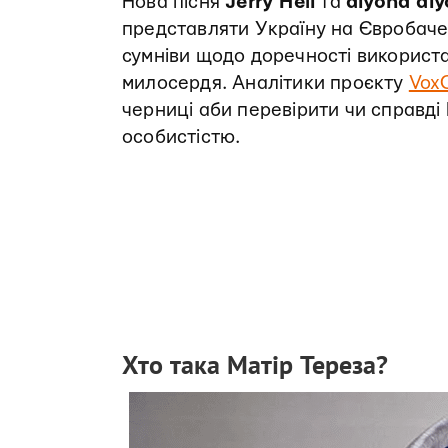
Нова пісня
Jerry Heil
та
alyona al
представляти Україну на Євробаче
сумніви щодо доречності використ
милосердя. Аналітики проєкту
Vox
черниці аби перевірити чи справд
особистістю.
Хто така Матір Тереза?