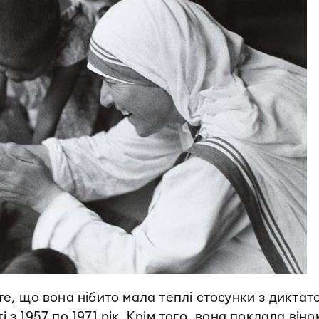
те, що вона нібито мала теплі стосунки з диктат
і з 1957 по 1971 рік. Крім того, вона поклала віно