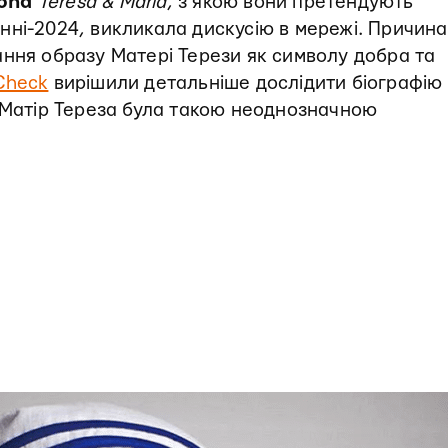
yona
Teresa & Maria
, з якою вони претендують
нні-2024, викликала дискусію в мережі. Причина
ання образу Матері Терези як символу добра та
Check
вирішили детальніше дослідити біографію
і Матір Тереза була такою неоднозначною