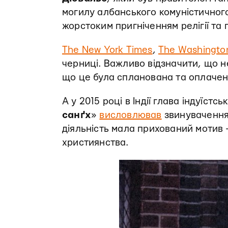
могилу албанського комуністичног
жорстоким пригніченням релігії та
The New York Times
,
The Washingto
черниці. Важливо відзначити, що не
що це була спланована та оплачен
А у 2015 році в Індії глава індуїстс
санґх
»
висловлював
звинувачення 
діяльність мала прихований мотив —
християнства.