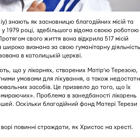
іу) знають як засновницю благодійних місій та
 у 1979 році, здебільшого відома своєю роботою
ротягом свого життя вона відкрила 517 місій
а широко визнана за свою гуманітарну діяльність
нізована в католицькій церкві.
ть, що у лікарнях, створених Матір’ю Терезою,
тними умовами для лікування, а також недостатн
ювальних засобів. Це призвело до того, що їх
вмираючих». Проблема в занедбаності лікарень
рошей. Оскільки благодійний фонд Матері Терези
ворі повинні страждати, як Христос на хресті.