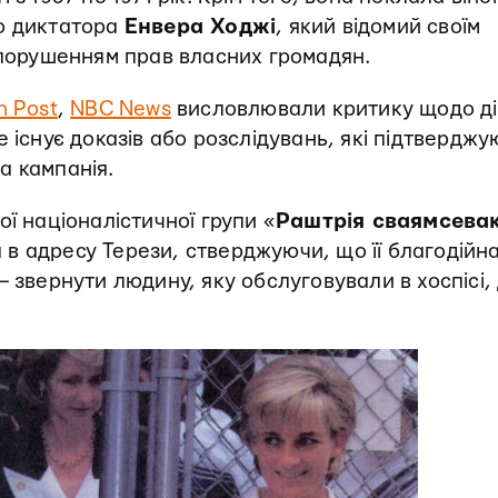
о диктатора
Енвера Ходжі
, який відомий своїм
 порушенням прав власних громадян.
n Post
,
NBC News
висловлювали критику щодо д
 існує доказів або розслідувань, які підтверджу
а кампанія.
ької націоналістичної групи «
Раштрія сваямсева
в адресу Терези, стверджуючи, що її благодійн
 звернути людину, яку обслуговували в хоспісі,