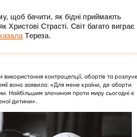
у, щоб бачити, як бідні приймають
як Христові Страсті. Світ багато виграє
казала
Тереза.
 використання контрацепції, абортів та розлуче
мії вона заявила: «Для мене країни, де аборти
ями. Найбільшим злочином проти миру сьогодні є
ної дитини».