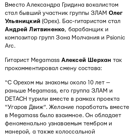
Вместо Александра Гридина вокалистом
стал бывший участник группы ЗЛАМ
Олег
Ульяницкий
(Орех). Бас-гитаристом стал
Андрей Литвиненко
, барабанщик и
композитор групп Зона Молчания и Psionic
Arc.
Гитарист Megamass
Алексей Шерхан
так
прокомментировал смену состава:
“С Орехом мы знакомы около 10 лет —
раньше Megamass, его группа ЗЛАМ и
DETACH турили вместе в рамках проекта
“Угаров Движ”. Желание поработать вместе
в Megamass было взаимное. Он обладает
феноменально узнаваемым тембром и
манерой, а также колоссальной