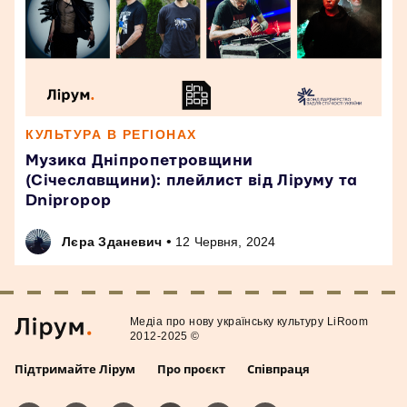
КУЛЬТУРА В РЕГІОНАХ
Музика Дніпропетровщини
(Січеславщини): плейлист від Ліруму та
Dnipropop
•
Лєра Зданевич
12 Червня, 2024
Медiа про нову українську культуру LiRoom
2012-2025 ©
Підтримайте Лірум
Про проєкт
Співпраця