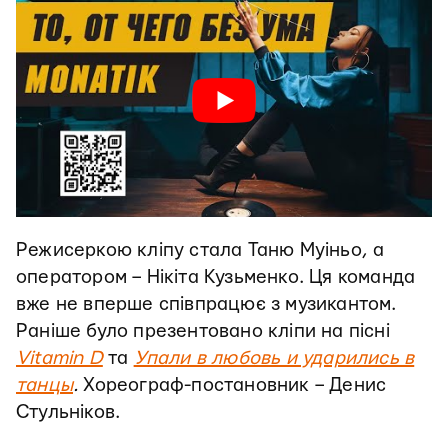
Режисеркою кліпу стала Таню Муіньо, а
оператором – Нікіта Кузьменко. Ця команда
вже не вперше співпрацює з музикантом.
Раніше було презентовано кліпи на пісні
Vitamin D
та
Упали в любовь и ударились в
танцы
.
Хореограф-постановник – Денис
Стульніков.