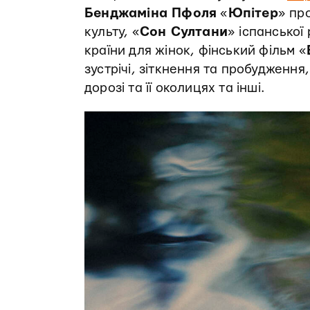
Бенджаміна Пфоля
«
Юпітер
» пр
культу, «
Сон Султани
» іспансько
країни для жінок, фінський фільм «
зустрічі, зіткнення та пробудження
дорозі та її околицях та інші.