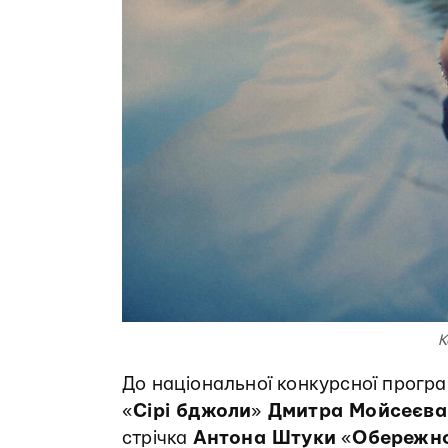
К
До національної конкурсної програ
«
Сірі бджоли
»
Дмитра Мойсеєва
стрічка
Антона Штуки
«
Обережно