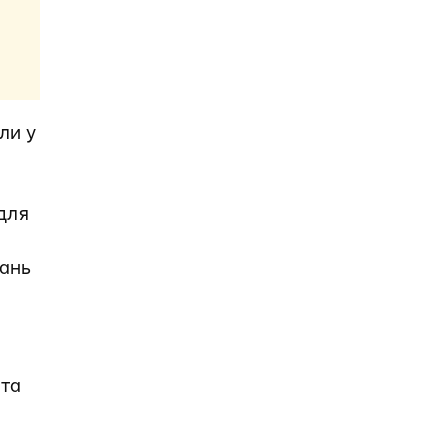
ли у
для
вань
 та