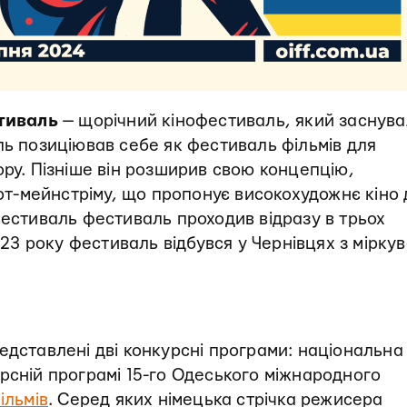
тиваль
— щорічний кінофестиваль, який заснува
ль позиціював себе як фестиваль фільмів для
ору. Пізніше він розширив свою концепцію,
-мейнстріму, що пропонує високохудожнє кіно 
фестиваль фестиваль проходив відразу в трьох
23 року фестиваль відбувся у Чернівцях з мірку
едставлені дві конкурсні програми: національна
рсній програмі 15-го Одеського міжнародного
фільмів
. Серед яких німецька стрічка режисера