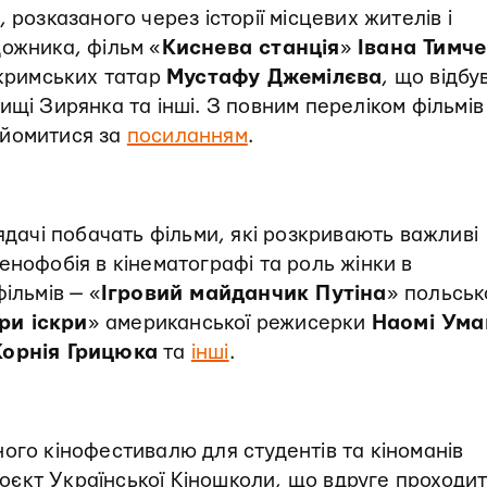
 розказаного через історії місцевих жителів і
дожника, фільм «
Киснева станція
»
Івана Тимч
 кримських татар
Мустафу Джемілєва
, що відбу
ищі Зирянка та інші. З повним переліком фільмів
айомитися за
посиланням
.
ядачі побачать фільми, які розкривають важливі
ксенофобія в кінематографі та роль жінки в
ільмів — «
Ігровий майданчик Путіна
» польськ
ри іскри
» американської режисерки
Наомі Ума
Корнія Грицюка
та
інші
.
ого кінофестивалю для студентів та кіноманів
єкт Української Кіношколи, що вдруге проходит