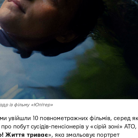
адр із фільму «Юпітер»
ми увійшли 10 повнометражних фільмів, серед я
про побут сусідів-пенсіонерів у «сірій зоні» АТО,
! Життя триває
», яка змальовує портрет