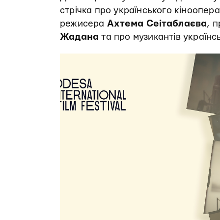
стрічка про українського кіноопер
режисера
Ахтема Сеітаблаєва
, 
Жадана
та про музикантів українс