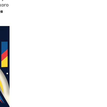
кого
ія