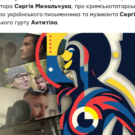
атора
Сергія Михальчука
, про кримськотатарсь
про українського письменника та музиканта
Серг
ького гурту
Антитіла
.