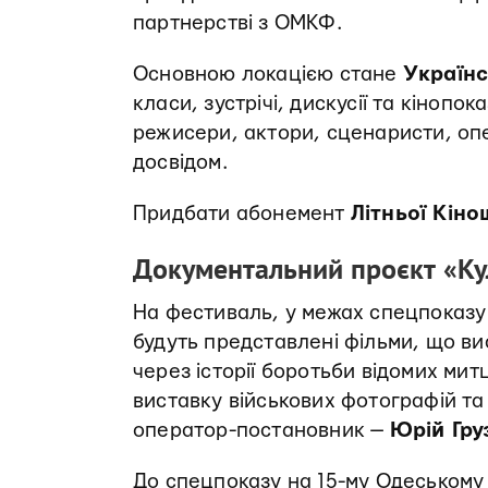
партнерстві з ОМКФ.
Основною локацією стане
Українс
класи, зустрічі, дискусії та кінопо
режисери, актори, сценаристи, опе
досвідом.
Придбати абонемент
Літньої Кін
Документальний проєкт «Кул
На фестиваль, у межах спецпоказу
будуть представлені фільми, що ви
через історії боротьби відомих мит
виставку військових фотографій та
оператор-постановник —
Юрій Гру
До спецпоказу на 15-му Одеському