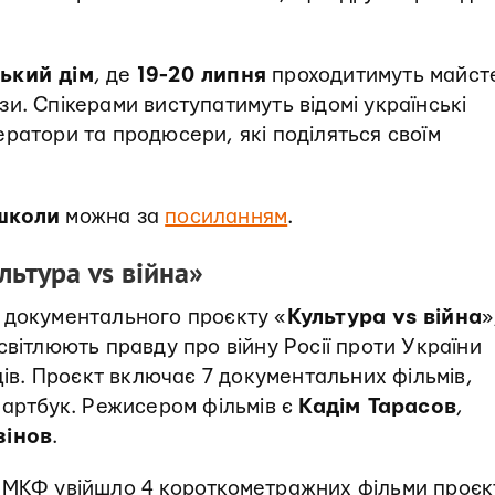
ький дім
, де
19-20 липня
проходитимуть майст
кази. Спікерами виступатимуть відомі українські
ратори та продюсери, які поділяться своїм
ошколи
можна за
посиланням
.
ьтура vs війна»
 документального проєкту «
Культура vs війна
»
світлюють правду про війну Росії проти України
ців. Проєкт включає 7 документальних фільмів,
 артбук. Режисером фільмів є
Кадім Тарасов
,
зінов
.
 МКФ увійшло 4 короткометражних фільми проєк