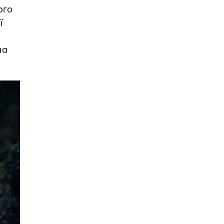
ого
ї
на