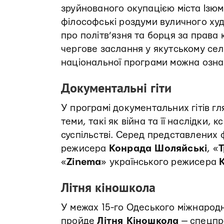
зруйнованого окупацією міста Ізюм,
філософські роздуми вуличного ху
про політв’язня та борця за права
чергове заслання у якутському сел
національної програми можна озн
Документальні гіти
У програмі документальних гітів гл
теми, такі як війна та її наслідки, 
суспільстві. Серед представлених ф
режисера
Конрада Шоляйські
, «
Т
«
Zinema
» українського режисера
Літня кіношкола
У межах 15-го Одеського міжнародн
пройде
Літня Кіношкола
— спецпро