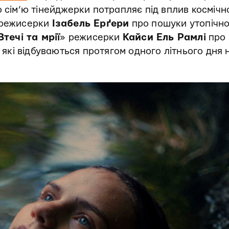
о сім’ю тінейджерки потрапляє під вплив космічн
ї режисерки
Ізабель Ерґери
про пошуки утопічно
Втечі та мрії
» режисерки
Кайси Ель Рамлі
про
, які відбуваються протягом одного літнього дня 