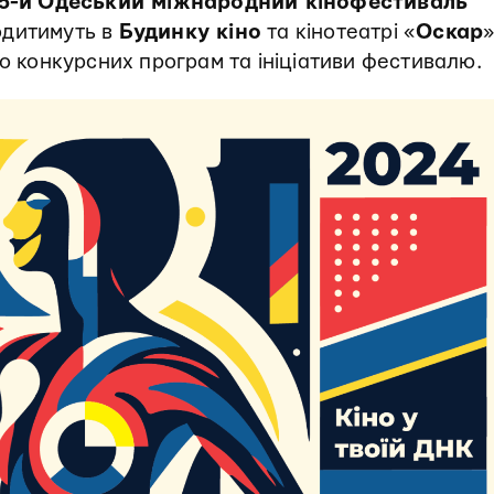
5-й
Одеський міжнародний кінофестиваль
одитимуть в
Будинку кіно
та кінотеатрі «
Оскар
»
до конкурсних програм та ініціативи фестивалю.