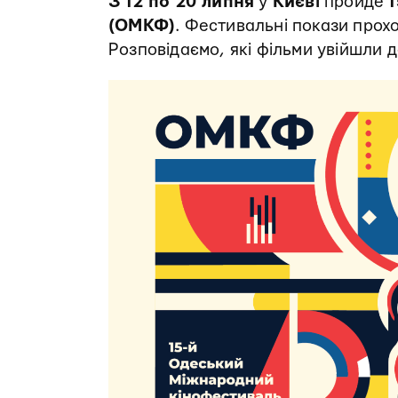
З 12 по 20 липня
у
Києві
пройде
1
(ОМКФ)
. Фестивальні покази прох
Розповідаємо, які фільми увійшли 