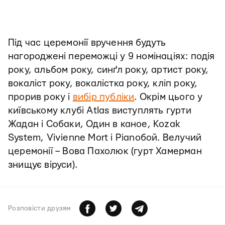
Під час церемонії вручення будуть
нагороджені переможці у 9 номінаціях: подія
року, альбом року, синґл року, артист року,
вокаліст року, вокалістка року, кліп року,
прорив року і
вибір публіки
. Окрім цього у
київському клубі Atlas виступлять гурти
Жадан і Собаки, Один в каное, Kozak
System, Vivienne Mort і Pianoбой. Велучий
церемонії – Вова Пахолюк (гурт Хамерман
знищує віруси).
Розповiсти друзям