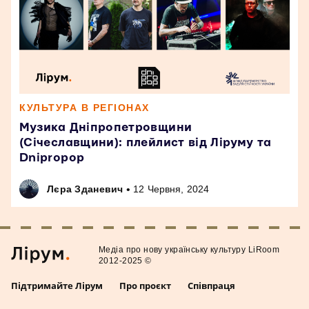
КУЛЬТУРА В РЕГІОНАХ
Музика Дніпропетровщини
(Січеславщини): плейлист від Ліруму та
Dnipropop
•
Лєра Зданевич
12 Червня, 2024
Медiа про нову українську культуру LiRoom
2012-2025 ©
Підтримайте Лірум
Про проєкт
Співпраця