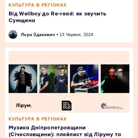
КУЛЬТУРА В РЕГІОНАХ
Від Wellboy до Re-read: як звучить
Сумщина
•
Лєра Зданевич
13 Червня, 2024
КУЛЬТУРА В РЕГІОНАХ
Музика Дніпропетровщини
(Січеславщини): плейлист від Ліруму та