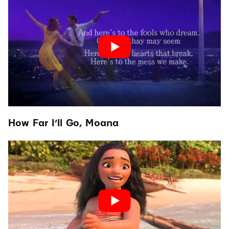
How Far I’ll Go, Moana