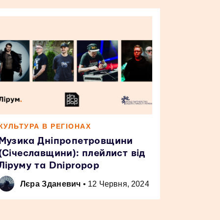
КУЛЬТУРА В РЕГІОНАХ
Музика Дніпропетровщини
(Січеславщини): плейлист від
Ліруму та Dnipropop
Лєра Зданевич
•
12 Червня, 2024