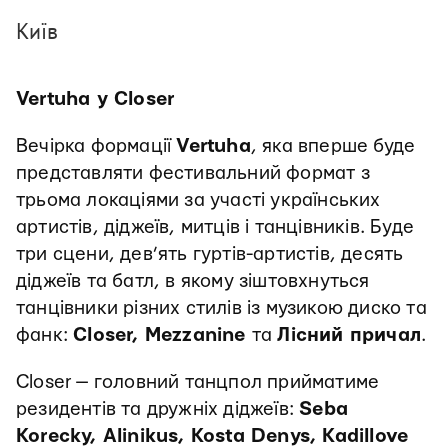
Київ
Vertuha у Closer
Вечірка формації
Vertuha
, яка вперше буде
представляти фестивальний формат з
трьома локаціями за участі українських
артистів, діджеїв, митців і танцівників. Буде
три сцени, дев’ять гуртів-артистів, десять
діджеїв та батл, в якому зіштовхнуться
танцівники різних стилів із музикою диско та
фанк:
Closer, Mezzanine
та
Лісний причал
.
Closer — головний танцпол прийматиме
резидентів та дружніх діджеїв:
Seba
Korecky, Alinikus, Kosta Denys, Kadillove