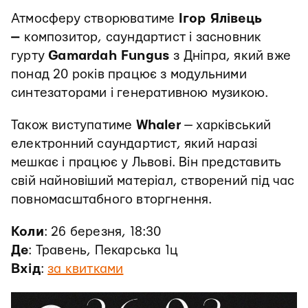
Атмосферу створюватиме
Ігор Ялівець
—
композитор, саундартист і засновник
гурту
Gamardah Fungus
з Дніпра, який вже
понад 20 років працює з модульними
синтезаторами і генеративною музикою.
Також виступатиме
Whaler
— харківський
електронний саундартист, який наразі
мешкає і працює у Львові. Він представить
свій найновіший матеріал, створений під час
повномасштабного вторгнення.
Коли
: 26 березня, 18:30
Де
: Травень, Пекарська 1ц
Вхід
:
за квитками