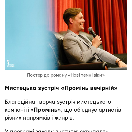
Постер до роману «Нові темні віки»
Мистецька зустріч «Промінь вечірній»
Благодійна творча зустріч мистецького
ком’юніті «
Промінь
», що об’єднує артистів
різних напрямків і жанрів.
У програмі заходу виступи: скрипаля-