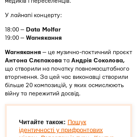
медиків і переселенців.
У лайнапі концерту:
18:00 —
Data Molfar
19:00 —
Warнякання
Warнякання
— це музично-поктичний проєкт
Антона Слєпакова
та
Андрія Соколова,
що створили на початку повномасштабного
вторгнення. За цей час виконавці створили
більше 20 композицій, у яких осмислюють
війну та пережитий досвід.
Читайте також:
Пошук
ідентичності у прифронтових