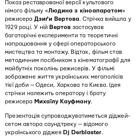
Показ реставрованої версії культового
німого фільму «
Людина з кіноапаратом
»
режисера
Дзиґи Вертова
. Стрічка вийшла у
1929 році. У ній
Вертов
застосував
багаторічні експерименти та теоретичні
напрацювання у сфері операторського
мистецтва та монтажу. Відтак, фільм став
методичним посібником з кінематографії для
майбутніх поколінь режисерів. У фільмі
зображене життя українських мегаполісів
тієї доби — Одеси, Харкова та Києва. Ідея
стрічки належить оператору і брату
режисера
Михаїлу
Кауфману
.
Презентація супроводжуватиметься діджей-
сетом автора саундтреку — відомого
українського діджея
Dj
Derblaster
.