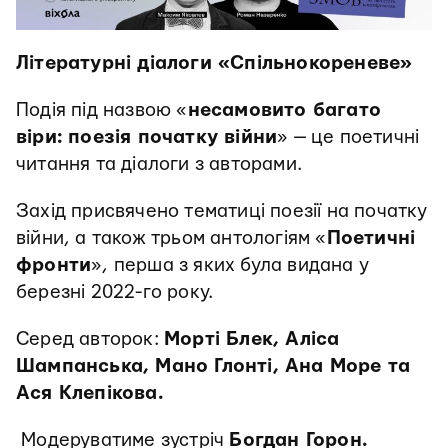
Літературні діалоги «Спільнокореневе»
Подія під назвою «
несамовито багато
віри: поезія початку війни
» — це поетичні
читання та діалоги з авторами.
Захід присвячено тематиці поезії на початку
війни, а також трьом антологіям «
Поетичні
фронти
», перша з яких була видана у
березні 2022-го року.
Серед авторок:
Морті Блек, Аліса
Шампанська, Мано Глонті, Ана Море та
Ася Клепікова.
Модеруватиме зустріч
Богдан Горон.