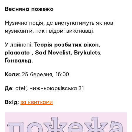
Весняна пожежа
Музична подія, де виступатимуть як нові
музиканти, так і відомі виконавці.
У лайнапі:
Теорія розбитих вікон
,
plaaaato
,
Sad Novelist
,
Brykulets
,
Ґонвальд
.
Коли
: 25 березня, 16:00
Де
: otel’, нижньоюрківська 31
Вхід
:
за
квитками