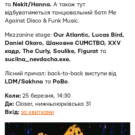
та
Nekit/Hanna.
А також тут
відбуватиметься танцювальний батл Me
Against Disco & Funk Music.
Mezzanine stage:
Our Atlantic, Lucas Bird,
Daniel Okaro, Шановне CUMСТВО, XXV
кадр, The Curly, Soulike, Figurat
та
sucilna_nevdacha.exe.
Лісний причал: back-to-back виступи від
LDM/Sakhno
та
PoBo
.
Коли:
25 березня, 14:30
Де:
Closer, нижньоюрківська 31
Вхід:
за
квитками