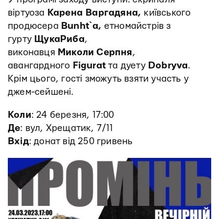
віртуоза
Карена Варгадяна,
київського
продюсера
Bunht`a,
етномайстрів з
гурту
ЩукаРиба
,
виконавця
Миколи
Серпня
,
авангардного
Figurat
та дуету
Dobryva
.
Крім цього, гості зможуть взяти участь у
джем-сейшені.
Коли
: 24 березня, 17:00
Де
: вул, Хрещатик, 7/11
Вхід
: донат від 250 гривень