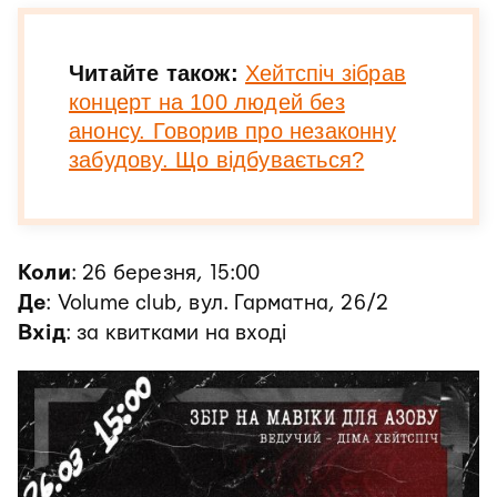
Читайте також:
Хейтспіч зібрав
концерт на 100 людей без
анонсу. Говорив про незаконну
забудову. Що відбувається?
Коли
: 26 березня, 15:00
Де
: Volume club, вул. Гарматна, 26/2
Вхід
: за квитками на вході