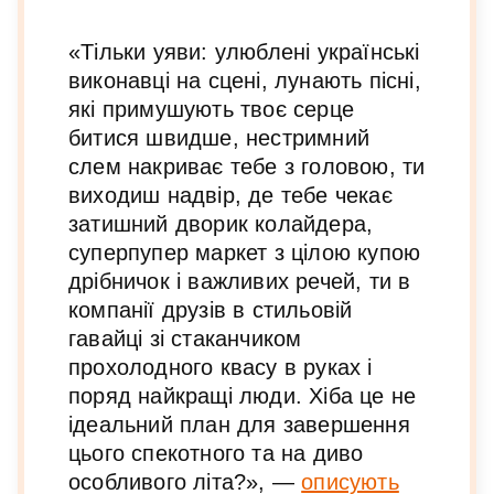
«Тільки уяви: улюблені українські
виконавці на сцені, лунають пісні,
які примушують твоє серце
битися швидше, нестримний
слем накриває тебе з головою, ти
виходиш надвір, де тебе чекає
затишний дворик колайдера,
суперпупер маркет з цілою купою
дрібничок і важливих речей, ти в
компанії друзів в стильовій
гавайці зі стаканчиком
прохолодного квасу в руках і
поряд найкращі люди. Хіба це не
ідеальний план для завершення
цього спекотного та на диво
особливого літа?», —
описують