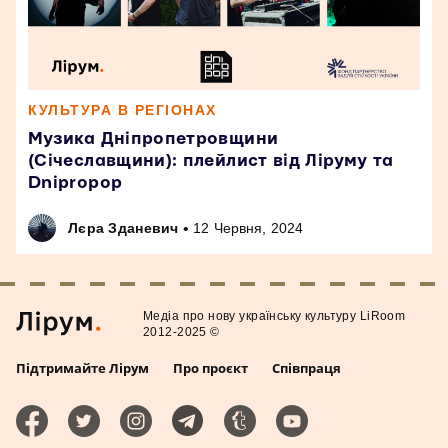
КУЛЬТУРА В РЕГІОНАХ
Музика Дніпропетровщини
(Січеславщини): плейлист від Ліруму та
Dnipropop
•
Лєра Зданевич
12 Червня, 2024
Медiа про нову українську культуру LiRoom
2012-2025 ©
Підтримайте Лірум
Про проєкт
Співпраця