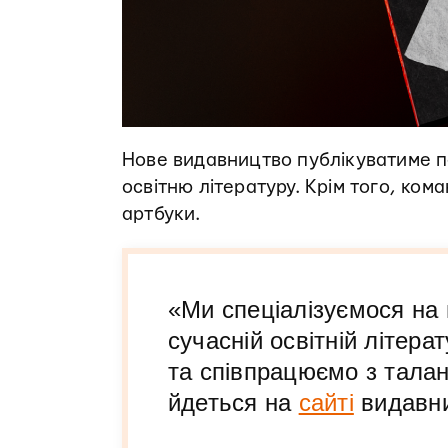
Нове видавництво публікуватиме пе
освітню літературу. Крім того, ко
артбуки.
«Ми спеціалізуємося на 
сучасній освітній літера
та співпрацюємо з тала
йдеться на
сайті
видавни