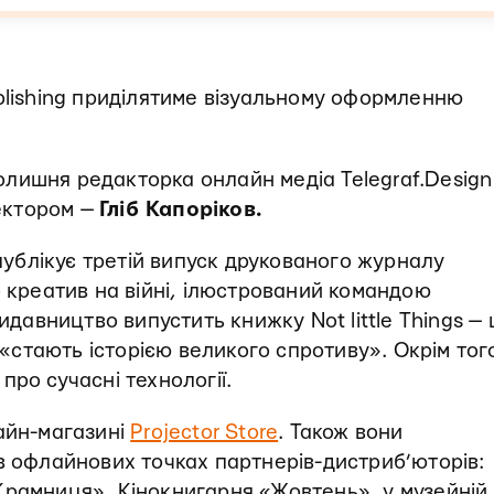
blishing приділятиме візуальному оформленню
лишня редакторка онлайн медіа Telegraf.Design
ектором —
Гліб Капоріков.
блікує третій випуск друкованого журналу
о креатив на війні, ілюстрований командою
видавництво випустить книжку Not little Things — 
м «стають історією великого спротиву». Окрім тог
ро сучасні технології.
айн-магазині
Projector Store
. Також вони
в офлайнових точках партнерів-дистриб’юторів:
Крамниця», Кінокнигарня «Жовтень», у музейній