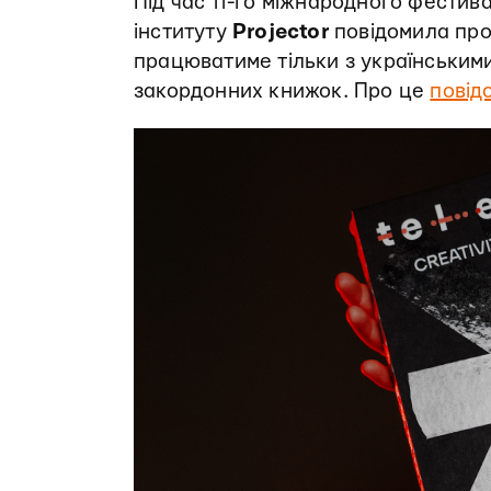
Під час 11-го міжнародного фести
інституту
Projector
повідомила про
працюватиме тільки з українським
закордонних книжок. Про це
повід