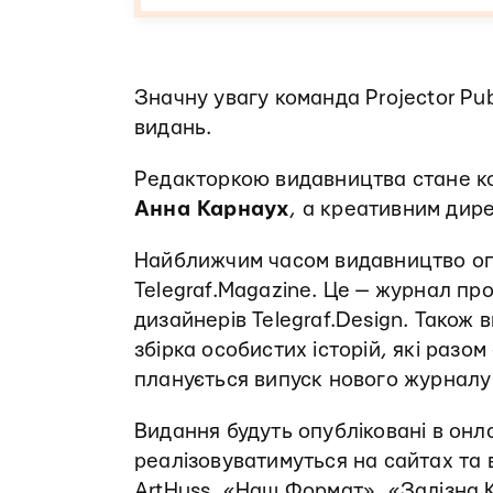
Значну увагу команда Projector Pu
видань.
Редакторкою видавництва стане ко
Анна Карнаух
, а креативним дир
Найближчим часом видавництво опу
Telegraf.Magazine. Це — журнал пр
дизайнерів Telegraf.Design. Також 
збірка особистих історій, які разо
планується випуск нового журналу п
Видання будуть опубліковані в онл
реалізовуватимуться на сайтах та 
ArtHuss, «Наш Формат», «Залізна 