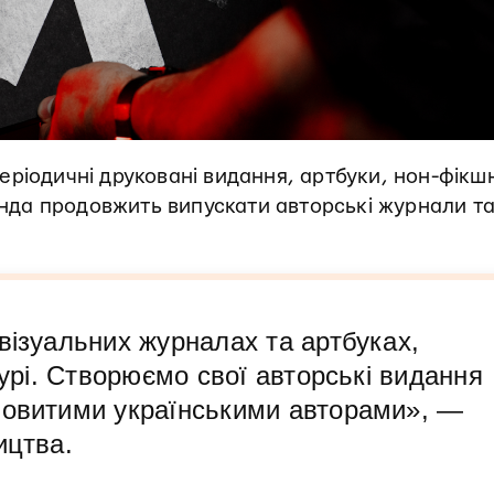
ріодичні друковані видання, артбуки, нон-фікш
манда продовжить випускати авторські журнали т
візуальних журналах та артбуках,
турі. Створюємо свої авторські видання
новитими українськими авторами», —
цтва.