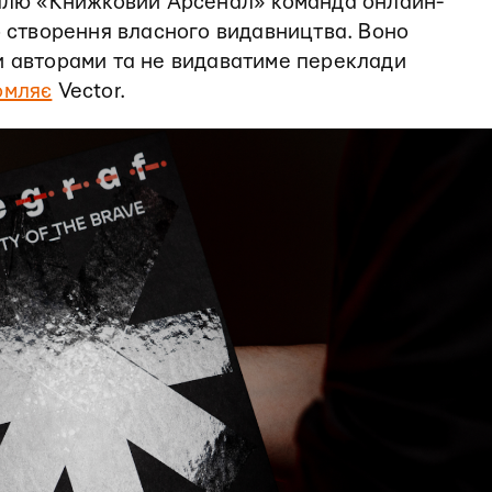
валю «Книжковий Арсенал» команда онлайн-
 створення власного видавництва. Воно
и авторами та не видаватиме переклади
омляє
Vector.