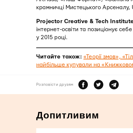
крамничці Мистецького Арсеналу, U
Projector Creative & Tech Institut
інтернет-освіти та позиціонує себе
у 2015 році.
Читайте також:
«Теорії змов», «Т
найбільше купували на «Книжково
Розповiсти друзям
Допитливим