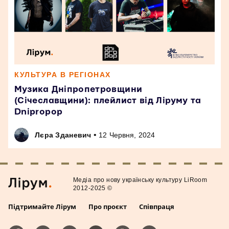
КУЛЬТУРА В РЕГІОНАХ
Музика Дніпропетровщини
(Січеславщини): плейлист від Ліруму та
Dnipropop
•
Лєра Зданевич
12 Червня, 2024
Медiа про нову українську культуру LiRoom
2012-2025 ©
Підтримайте Лірум
Про проєкт
Співпраця