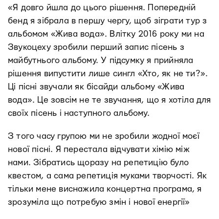
«Я довго йшла до цього рішення. Попередній
бенд я зібрала в першу чергу, щоб зіграти тур з
альбомом «Жива вода». Влітку 2016 року ми на
Звукоцеху зробили перший запис пісень з
майбутнього альбому. У підсумку я прийняла
рішення випустити лише сингл «Хто, як не ти?».
Ці пісні звучали як бісайди альбому «Жива
вода». Це зовсім не те звучання, що я хотіла для
своїх пісень і наступного альбому.
З того часу групою ми не зробили жодної моєї
нової пісні. Я перестала відчувати хімію між
нами. Зібратись щоразу на репетицію було
квестом, а сама репетиція муками творчості. Як
тільки мене виснажила концертна програма, я
зрозуміла що потребую змін і нової енергії»