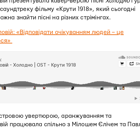
вій презентувала кавер-версію пісні
Холодно
гур
 саундтреку фільму «Крути 1918», який сьогодні
ожна знайти пісні на різних стрімінгах.
овій: «Відповідати очікуванням людей – це
лося»
кестровою увертюрою, аранжуванням та
ій працювала спільно з Мілошем Єлічем та Пав