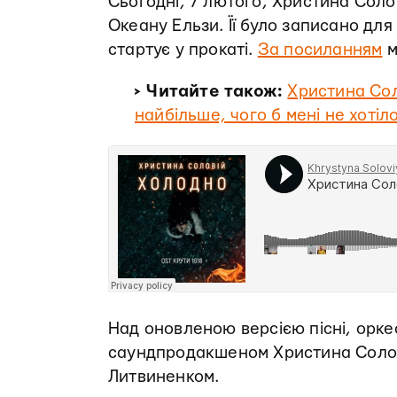
Сьогодні, 7 лютого, Христина Соло
Океану Ельзи. Її було записано для
стартує у прокаті.
За посиланням
м
> Читайте також:
Христина Сол
найбільше, чого б мені не хоті
Над оновленою версією пісні, ор
саундпродакшеном Христина Солов
Литвиненком.