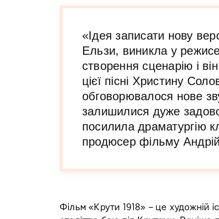
«Ідея записати нову верс
Ельзи, виникла у режисе
створення сценарію і ві
цієї пісні Христину Солов
обговорювалося нове з
залишилися дуже задоволе
посилила драматургію к
продюсер фільму Андрій
Фільм «Крути 1918» – це художній 