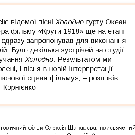
ію відомої пісні
Холодно
гурту Океан
ра фільму «Крути 1918» ще на етапі
н одразу запропонував для виконання
ій. Було декілька зустрічей на студії,
вучання
Холодно
. Результатом ми
ні, і пісня в новій інтерпретації
лючової сцени фільму», – розповів
 Корнієнко
історичний фільм Олексія Шапарєва, присвячени