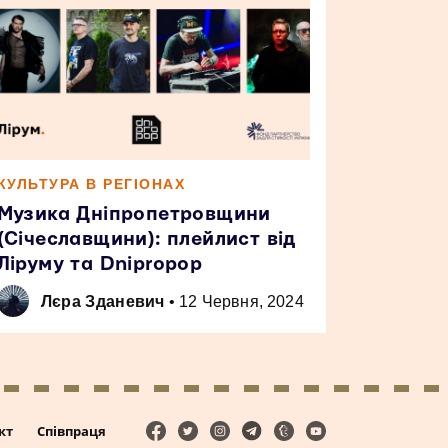
КУЛЬТУРА В РЕГІОНАХ
Музика Дніпропетровщини
(Січеславщини): плейлист від
Ліруму та Dnipropop
Лєра Зданевич
•
12 Червня, 2024
кт
Співпраця