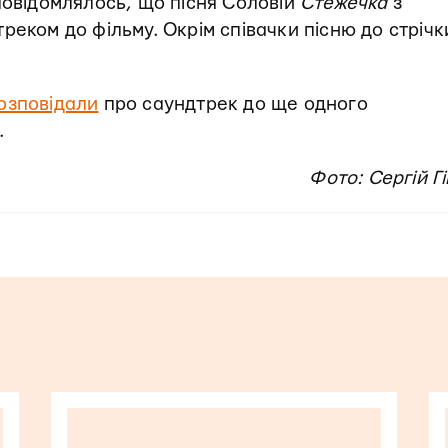
повідомлялось, що пісня Соловій
Стежечка
з
реком до фільму. Окрім співачки пісню до стрічк
озповідали
про саундтрек до ще одного
.
Фото: Сергій 