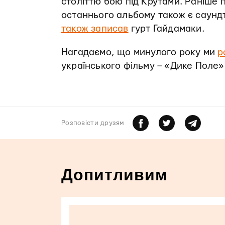
століттю бою під Крутами. Раніше 
останнього альбому також є саундт
також записав
гурт Гайдамаки.
Нагадаємо, що минулого року ми
р
українського фільму – «Дике Поле»
Розповiсти друзям
Допитливим