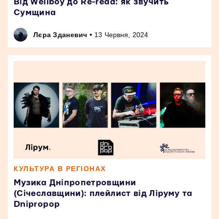
Від Wellboy до Re-read: як звучить
Сумщина
•
Лєра Зданевич
13 Червня, 2024
КУЛЬТУРА В РЕГІОНАХ
Музика Дніпропетровщини
(Січеславщини): плейлист від Ліруму та
Dnipropop