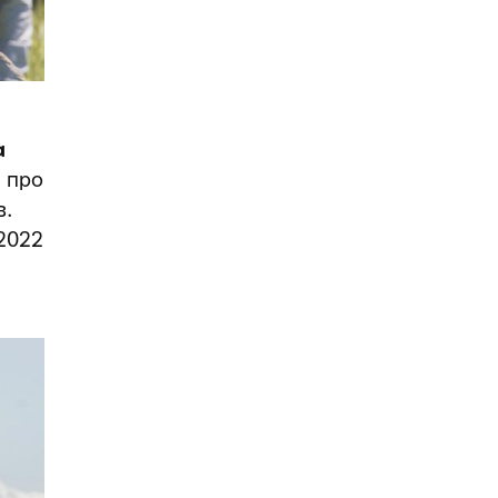
а
 про
в.
2022