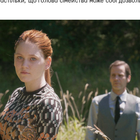
астільки, що голова сімейства може собі дозвол