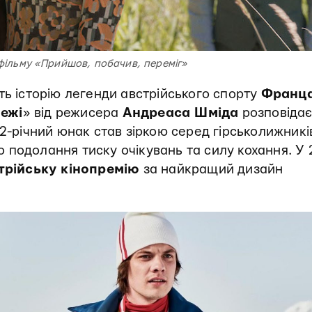
 фільму «Прийшов, побачив, переміг»
ть історію легенди австрійського спорту
Франц
ежі
» від режисера
Андреаса Шміда
розповідає
2-річний юнак став зіркою серед гірськолижникі
 подолання тиску очікувань та силу кохання. У 
трійську кінопремію
за найкращий дизайн