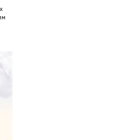
іх
им