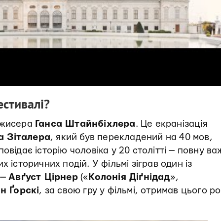
естивалі?
ежисера
Ганса Штайнбіхлера
. Це екранізація
а Зіталера
, який був перекладений на 40 мов,
овідає історію чоловіка у 20 столітті — повну ва
 історичних подій. У фільмі зіграв один із
 —
Авґуст Цірнер
(«
Колонія Діґнідад
»,
 Ґорскі
, за свою гру у фільмі, отримав цього р