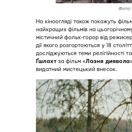
Фото: 
На кіноогляді також покажуть філь
найкращих фільмів на цьогорічном
містичний фольк-горор від режисе
дії якого розгортаються у 18 столітт
досліджуються теми релігійності та
Ґшлахт
за фільм «
Лазня диявола
видатний мистецький внесок.