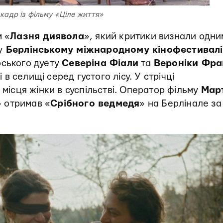
кадр із фільму «Ціле життя»
м «
Лазня диявола
», який критики визнали одним
у
Берлінському міжнародному кінофестивалі
рського дуету
Северіна Фіали
та
Вероніки Фра
і в селищі серед густого лісу. У стрічці
 місця жінки в суспільстві. Оператор фільму
Мар
» отримав «
Срібного ведмедя
» на Берлінале за