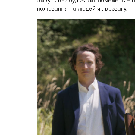
живуть без будь-яких обмежень — н
полювання на людей як розвагу.