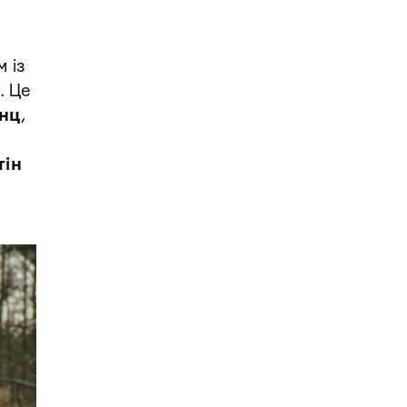
 із
. Це
нц
,
тін