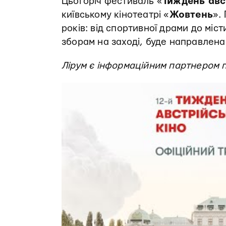
Цьогоріч фестиваль «
Тиждень авс
київському кінотеатрі «
Жовтень
».
років: від спортивної драми до міс
зборам на заході, буде направлена
Лірум є інформаційним партнером п