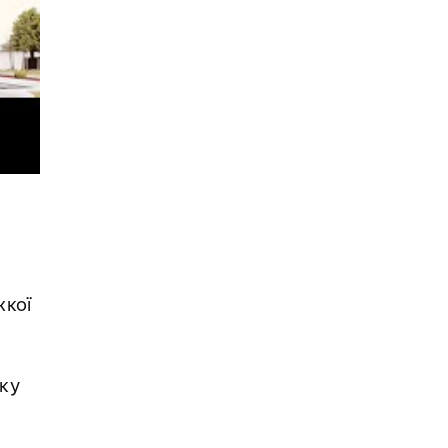
жкої
оку