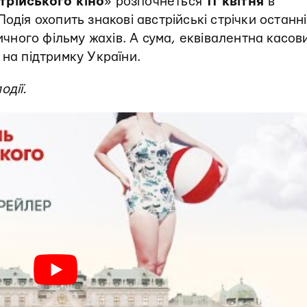
трійського кіно
» розпочнеться
11 квітня
в
 Подія охопить знакові австрійські стрічки останн
тичного фільму жахів. А сума, еквівалентна касов
 на підтримку України.
одії.