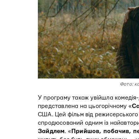
Фото: к
У програму також увійшла комедія
представлена на цьогорічному «
Са
США. Цей фільм від режисерського
спродюсований одним із найавтори
Зайдлем
. «
Прийшов, побачив, п