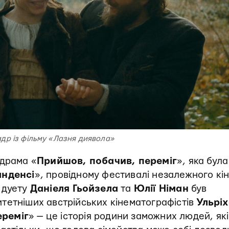
адр із фільму «Лазня диявола»
-драма «
Прийшов, побачив, переміг
», яка була
нденсі
», провідному фестивалі незалежного кін
 дуету
Даніеля Гьойзела
та
Юлії Німан
був
тетніших австрійських кінематографістів
Ульрі
ереміг
» — це історія родини заможних людей, які