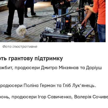
Фото ілюстративне
ють грантову підтримку
ожбит, продюсери Дмитро Мінзянов та Даріуш
родюсери Поліна Герман та Гліб Лук’янець.
ронь, продюсери Ігор Савиченко, Валерія Сочив