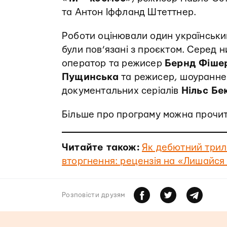
та Антон Іффланд Штеттнер.
Роботи оцінювали один український 
були пов’язані з проєктом. Серед н
оператор та режисер
Бернд Фіше
Пущинська
та режисер, шоураннер
документальних серіалів
Нільс Бе
Більше про програму можна прочи
Читайте також:
Як дебютний трил
вторгнення: рецензія на «Лишайся
Розповiсти друзям