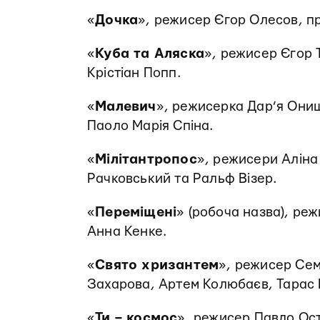
«
Дочка
», режисер Єгор Олесов, п
«
Куба та Аляска
», режисер Єгор
Крістіан Попп.
«
Малевич
», режисерка Дар’я Они
Паоло Марія Спіна.
«
Мілітантропос
», режисери Аліна
Рачковський та Ральф Візер.
«
Переміщені
» (робоча назва), ре
Анна Кенке.
«
Свято хризантем
», режисер Се
Захарова, Артем Колюбаєв, Тарас 
«
Ти – космос
», режисер Павло Ос