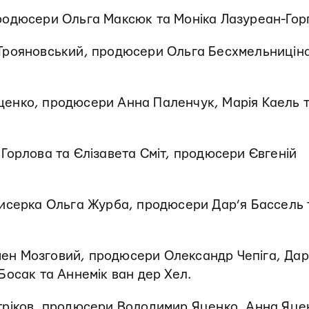
родюсери Ольга Максюк та Моніка Лазуреан-Гор
 Трояновський, продюсери Ольга Бесхмельниціна
щенко, продюсери Анна Паленчук, Марія Каель 
 Горлова та Єлізавета Сміт, продюсери Євгеній
жисерка Ольга Журба, продюсери Дар’я Бассель 
мен Мозговий, продюсери Олександр Чепіга, Да
Босак та Аннемік ван дер Хел.
тріков, продюсери Володимир Яценко, Анна Яце