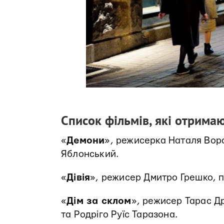
Список фільмів, які отрима
«
Демони
», режисерка Наталя Вор
Яблонський.
«
Дівія
», режисер Дмитро Грешко, п
«
Дім за склом
», режисер Тарас Д
та Родріго Руїс Таразона.