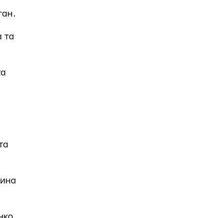
ган.
 та
та
та
рина
нко