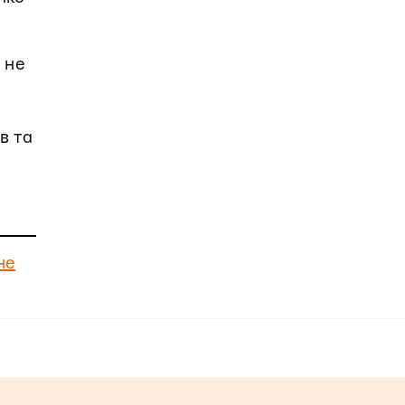
 не
в та
не