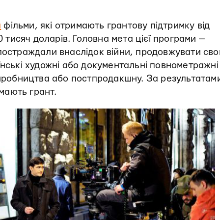
а
фільми, які отримають грантову підтримку від
0 тисяч доларів. Головна мета цієї програми —
 постраждали внаслідок війни, продовжувати св
їнські художні або документальні повнометражні
виробництва або постпродакшну. За результатам
имають грант.