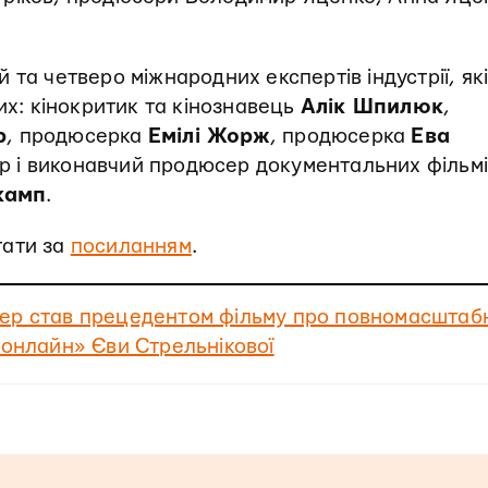
та четверо міжнародних експертів індустрії, які
их: кінокритик та кінознавець
Алік Шпилюк
,
р
, продюсерка
Емілі Жорж
, продюсерка
Ева
 і виконавчий продюсер документальних фільмі
камп
.
тати за
посиланням
.
ер став прецедентом фільму про повномасштаб
 онлайн» Єви Стрельнікової