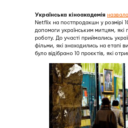
Українська кіноакадемія
назвал
Netflix на постпродакшн у розмірі 1
допомоги українським митцям, які
роботу. До участі приймались укра
фільми, які знаходились на етапі 
було відібрано 10 проєктів, які отр