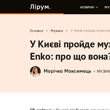
НОВИНИ
МУ
>
>
У Києві пройде музична
Головна
Музика
У Києві пройде му
Enko: про що вона
Марічка Максимець
МУЗИ