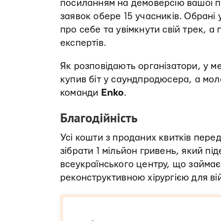
посиланням на демоверсію вашої п
заявок обере 15 учасників. Обрані
про себе та увімкнути свій трек, а
експертів.
Як розповідають організатори, у м
купив біт у саундпродюсера, а мо
команди
Enko
.
Благодійність
Усі кошти з проданих квитків пере
зібрати 1 мільйон гривень, який пі
всеукраїнського центру, що займає
реконструктивною хірургією для ві