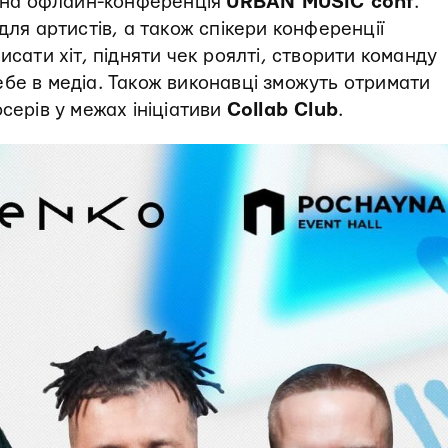
ична офлайн-конференція
URBAN MUSIC conf
.
для артистів, а також спікери конференції
исати хіт, підняти чек роялті, створити команду
бе в медіа. Також виконавці зможуть отримати
серів у межах ініціативи
Collab Club
.