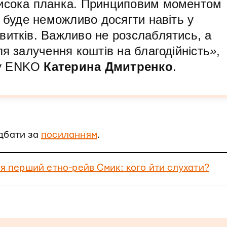
висока планка. Принциповим моментом
у буде неможливо досягти навіть у
витків. Важливо не розслаблятись, а
ля залучення коштів на благодійність
»
,
лу ENKO
Катерина Дмитренко
.
дбати за
посиланням
.
ся перший етно-рейв Смик: кого йти слухати?