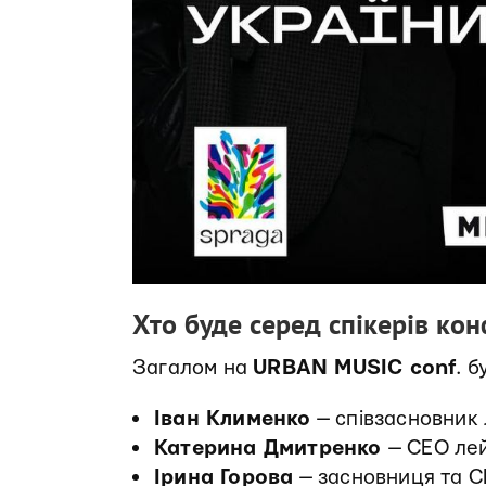
Хто буде серед спікерів ко
Загалом на
URBAN MUSIC conf
. б
Іван Клименко
— співзасновник
Катерина Дмитренко
— CEO лей
Ірина Горова
— засновниця та C