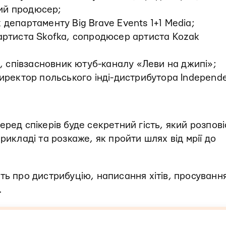
ий продюсер;
 департаменту Big Brave Events 1+1 Media;
артиста Skofka, сопродюсер артиста Kozak
, співзасновник ютуб-каналу «Леви на джипі»;
иректор польського інді-дистрибутора Independ
ред спікерів буде секретний гість, який розпові
рикладі та розкаже, як пройти шлях від мрії до
ть про дистрибуцію, написання хітів, просуванн
.