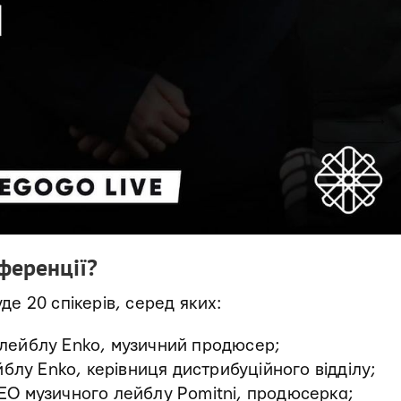
нференції?
уде 20 спікерів, серед яких:
 лейблу Enko, музичний продюсер;
блу Enko, керівниця дистрибуційного відділу;
EO музичного лейблу Pomitni, продюсерка;