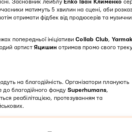
існі. Засновник лейблу
Enko Іван Клименко
се
 учасники матимуть 5 хвилин на сцені, аби розка
 потім отримати фідбек від продюсерів та музичн
ежах попередньої ініціативи
Collab Club
,
Yarma
лодий артист
Яцишин
отримав промо свого треку
дадуть на благодійність. Організатори планують
де до благодійного фонду
Superhumans
,
ться реабілітацією, протезуванням та
йськових.