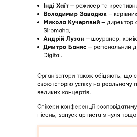
Інді Хаїт
— режисер та креативн
Володимир Завадюк
— керівник
Микола Кучерявий
— директор 
Siromaha;
Андрій Лузан
— шоуранер, комік
Дмитро Баняс
— регіональний д
Digital.
Організатори також обіцяють, що се
свою історію успіху на реальному п
великих концертів.
Спікери конференції розповідатиму
пісень, запуск артиста з нуля тощо