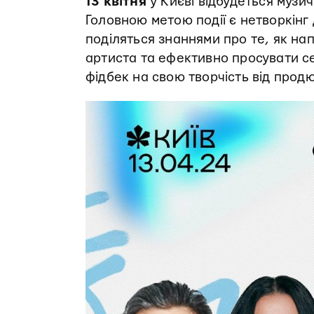
13 квітня
у Києві відбудеться муз
Головною метою події є нетворкінг 
поділяться знаннями про те, як нап
артиста та ефективно просувати се
фідбек на свою творчість від продю