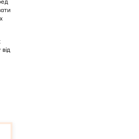
ред
зати
их
k
 від