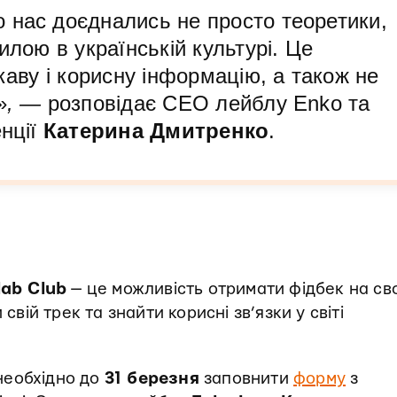
 нас доєднались не просто теоретики,
илою в українській культурі. Це
каву і корисну інформацію, а також не
»
, —
розповідає СЕО лейблу Enko та
енції
Катерина Дмитренко
.
lab Club
— це можливість отримати фідбек на с
свій трек та знайти корисні зв’язки у світі
еобхідно до
31 березня
заповнити
форму
з