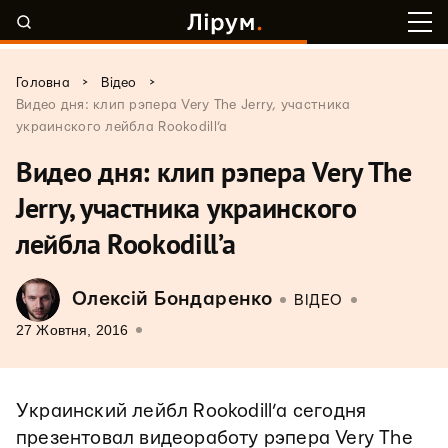
>
>
Головна
Відео
Видео дня: клип рэпера Very The Jerry, участника
украинского лейбла Rookodill’a
Видео дня: клип рэпера Very The
Jerry, участника украинского
лейбла Rookodill’a
Олексій Бондаренко
ВІДЕО
27 Жовтня, 2016
Украинский лейбл Rookodill’a сегодня
презентовал видеоработу рэпера Very The