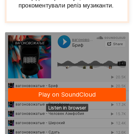
прокоментували реліз музиканти.