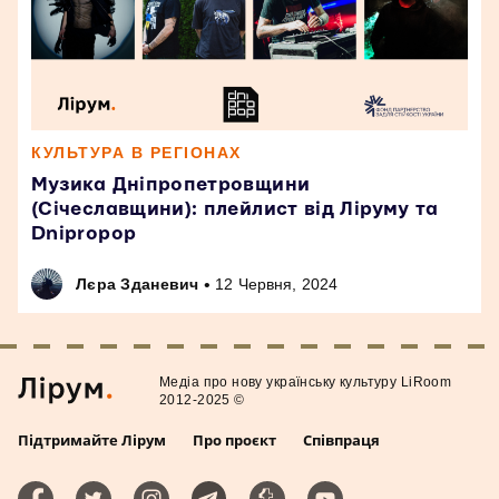
КУЛЬТУРА В РЕГІОНАХ
Музика Дніпропетровщини
(Січеславщини): плейлист від Ліруму та
Dnipropop
•
Лєра Зданевич
12 Червня, 2024
Медiа про нову українську культуру LiRoom
2012-2025 ©
Підтримайте Лірум
Про проєкт
Співпраця