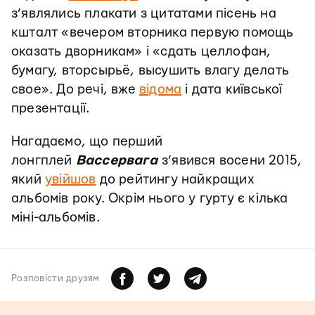
з’являлись плакати з цитатами пісень на
кшталт «вечером вторника первую помощь
оказать дворникам» і «сдать целлофан,
бумагу, вторсырьё, высушить влагу делать
свое». До речі, вже
відома
і дата київської
презентації.
Нагадаємо, що перший
лонгплей
Вассервага
з’явився восени 2015,
який
увійшов
до рейтингу найкращих
альбомів року. Окрім нього у гурту є кілька
міні-альбомів.
Розповiсти друзям