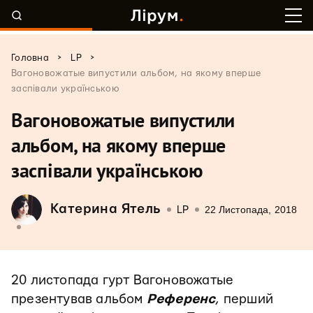
>
>
Головна
LP
Вагоновожатые випустили альбом, на якому вперше
заспівали українською
Вагоновожатые випустили
альбом, на якому вперше
заспівали українською
Катерина Ятель
22 Листопада, 2018
LP
20 листопада гурт Вагоновожатые
презентував альбом
Референс
, перший