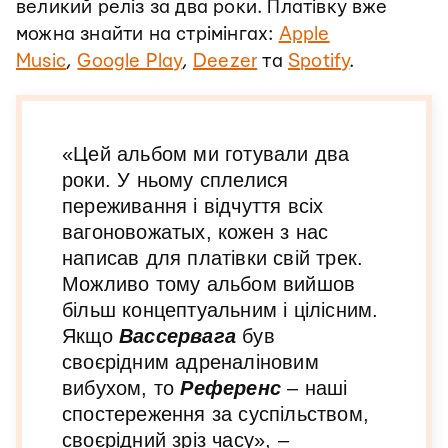
великий реліз за два роки. Платівку вже
можна знайти на стрімінгах:
Apple
Music
,
Google Play
,
Deezer
та
Spotify
.
«Цей альбом ми готували два
роки. У ньому сплелися
переживання і відчуття всіх
вагоновожатых, кожен з нас
написав для платівки свій трек.
Можливо тому альбом вийшов
більш концептуальним і цілісним.
Якщо
Вассервага
був
своєрідним адреналіновим
вибухом, то
Референс
– наші
спостереження за суспільством,
своєрідний зріз часу», –