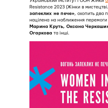
Український інститут і ООН Жінки
о
Resistance 2023 (Жінки в мистецтві
запеклих не пече»
, охопить два 
націлена на наближення перемоги 
Марина Круть, Оксана Черкашина
Огаркова
та інші.