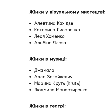
Жінки у візуальному мистецтві:
Алевтина Кахідзе
Катерина Лисовенко
Леся Хоменко
Альбіна Ялоза
Жінки в музиці:
Джамала
Алла Загайкевич
Марина Круть (Krutь)
Людмила Монастирська
Жінки в театрі: