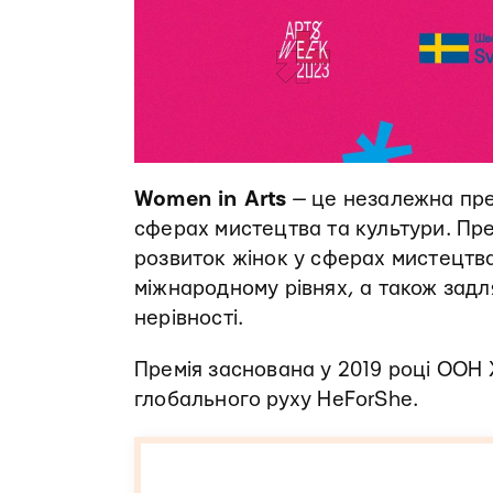
Women in Arts
— це незалежна прем
сферах мистецтва та культури. Пр
розвиток жінок у сферах мистецтва
міжнародному рівнях, а також зад
нерівності.
Премія заснована у 2019 році ООН 
глобального руху HeForShe.