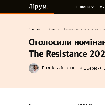
НОВИНИ
МУ
>
>
Оголосили номінанток прем
Головна
Кіно
Оголосили номінан
The Resistance 20
Яна Ільків
1 Березня, 
КІНО