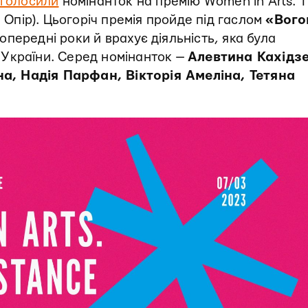
голосили
номінанток на премію Women in Arts. 
. Опір). Цьогоріч премія пройде під гаслом
«Вого
попередні роки й врахує діяльність, яка була
України. Серед номінанток —
Алевтина Кахідзе
, Надія Парфан, Вікторія Амеліна, Тетяна