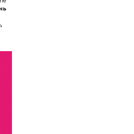
The
нь
,