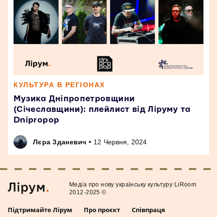
КУЛЬТУРА В РЕГІОНАХ
Музика Дніпропетровщини
(Січеславщини): плейлист від Ліруму та
Dnipropop
•
Лєра Зданевич
12 Червня, 2024
Медiа про нову українську культуру LiRoom
2012-2025 ©
Підтримайте Лірум
Про проєкт
Співпраця