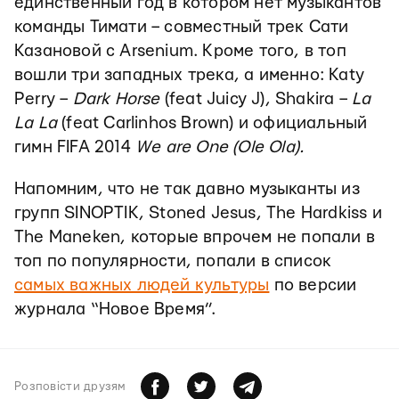
единственный год в котором нет музыкантов
команды Тимати – совместный трек Сати
Казановой с Arsenium. Кроме того, в топ
вошли три западных трека, а именно: Katy
Perry –
Dark Horse
(feat Juicy J), Shakira –
La
La La
(feat Carlinhos Brown) и официальный
гимн FIFA 2014
We are One (Ole Ola).
Напомним, что не так давно музыканты из
групп SINOPTIK, Stoned Jesus, The Hardkiss и
The Maneken, которые впрочем не попали в
топ по популярности, попали в список
самых важных людей культуры
по версии
журнала “Новое Время”.
Розповiсти друзям