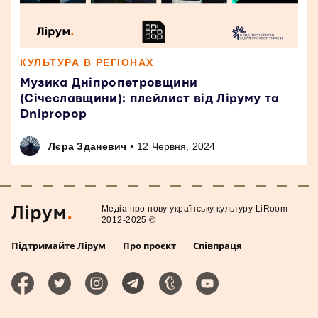
КУЛЬТУРА В РЕГІОНАХ
Музика Дніпропетровщини
(Січеславщини): плейлист від Ліруму та
Dnipropop
•
Лєра Зданевич
12 Червня, 2024
Медiа про нову українську культуру LiRoom
2012-2025 ©
Підтримайте Лірум
Про проєкт
Співпраця