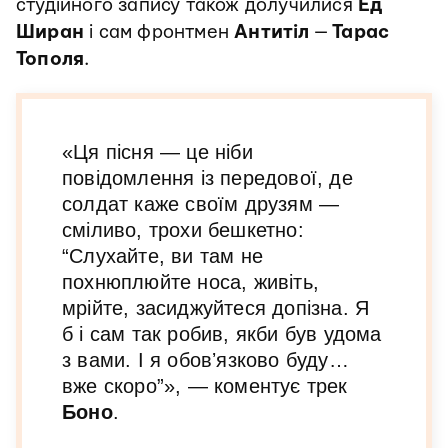
студійного запису також долучилися
Ед
Ширан
і сам фронтмен
Антитіл
—
Тарас
Тополя
.
«Ця пісня — це ніби
повідомлення із передової, де
солдат каже своїм друзям —
сміливо, трохи бешкетно:
“Слухайте, ви там не
похнюплюйте носа, живіть,
мрійте, засиджуйтеся допізна. Я
б і сам так робив, якби був удома
з вами. І я обовʼязково буду…
вже скоро”», — коментує трек
Боно
.