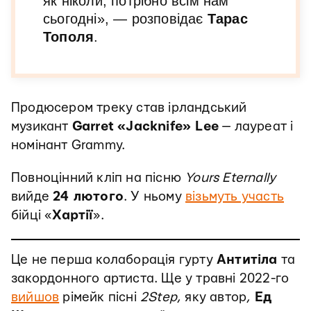
як ніколи, потрібно всім нам
сьогодні», — розповідає
Тарас
Тополя
.
Продюсером треку став ірландський
музикант
Garret «Jacknife» Lee
— лауреат і
номінант Grammy.
Повноцінний кліп на пісню
Yours Eternally
вийде
24 лютого
. У ньому
візьмуть участь
бійці «
Хартії
».
Це не перша колаборація гурту
Антитіла
та
закордонного артиста. Ще у травні 2022-го
вийшов
рімейк пісні
2Step
, яку автор,
Ед