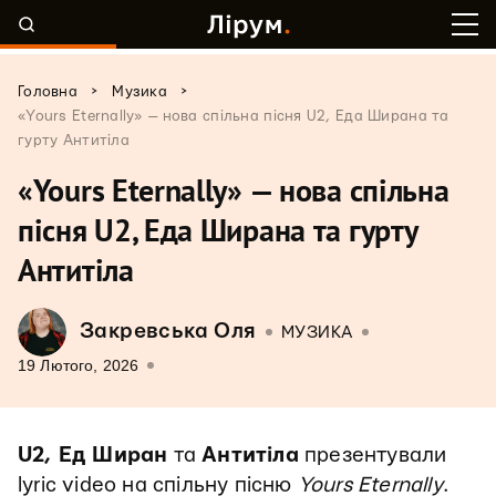
>
>
Головна
Музика
«Yours Eternally» — нова спільна пісня U2, Еда Ширана та
гурту Антитіла
«Yours Eternally» — нова спільна
пісня U2, Еда Ширана та гурту
Антитіла
Закревська Оля
МУЗИКА
19 Лютого, 2026
U2, Ед Ширан
та
Антитіла
презентували
lyric video на спільну пісню
Yours Eternally
.