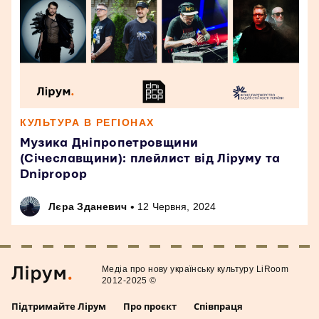
КУЛЬТУРА В РЕГІОНАХ
Музика Дніпропетровщини
(Січеславщини): плейлист від Ліруму та
Dnipropop
•
Лєра Зданевич
12 Червня, 2024
Медiа про нову українську культуру LiRoom
2012-2025 ©
Підтримайте Лірум
Про проєкт
Співпраця