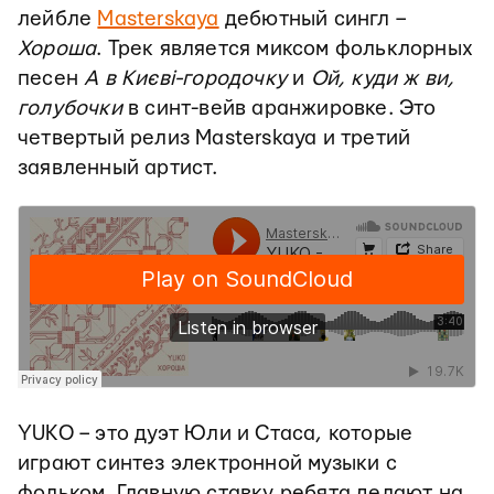
лейбле
Masterskaya
дебютный сингл –
Хороша
. Трек является миксом фольклорных
песен
А в Києвi-городочку
и
Ой, куди ж ви,
голубочки
в синт-вейв аранжировке. Это
четвертый релиз Masterskaya и третий
заявленный артист.
YUKO – это дуэт Юли и Стаса, которые
играют синтез электронной музыки с
фольком. Главную ставку ребята делают на