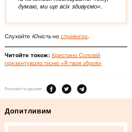
думаю, ми ще всіх здивуємо».
Слухайте
Юність
на
стрімінгах
.
Читайте також:
Христина Соловій
презентувала пісню «Я твоя зброя»
Розповiсти друзям
Допитливим