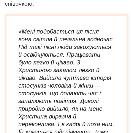
співачкою:
«Мені подобається ця пісня —
вона світла й печальна водночас.
Під такі пісні люди закохуються
й освідчуються. Працювати
було легко й цікаво. З
Христиною загалом легко й
цікаво. Вийшла чуттєва історія
стосунків чоловіка й жінки —
стосунків, що долають час і
запалюють повітря. Доволі
природно вийшло, як на мене.
Христина виразна й
переконлива. І в кадрі й поза ним.
Їй хочеться підспівувати. Тому,