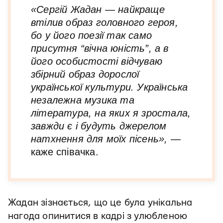
«Сергій Жадан — найкраще
втілив образ головного героя,
бо у його поезії так само
присутня “вічна юність”, а в
його особистості відчуваю
збірний образ дорослої
української культури. Українська
незалежна музика та
література, на яких я зростала,
завжди є і будуть джерелом
натхнення для моїх пісень»,
—
каже співачка.
Жадан зізнається, що це була унікальна
нагода опинитися в кадрі з улюбленою