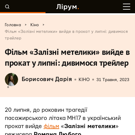
>
>
Головна
Кіно
Фільм «Залізні метелики» вийде в прокат у липні: дивимося
трейлер
Фільм «Залізні метелики» вийде в
прокат у липні: дивимося трейлер
Борисович Дарія
31 Травня, 2023
КІНО
20 липня, до роковин трагедії
пасажирського літака МН17 в український
прокат вийде
фільм
«
Залізні метелики
»
режисера
Романа Любого.