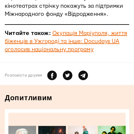
кінотеатрах стрічку покажуть за підтримки
Міжнародного фонду «Відродження».
Читайте також:
Окупація Маріуполя, життя
біженців в Ужгороді та інше: Docudays UA
оголосив національну програму
Розповiсти друзям
Допитливим