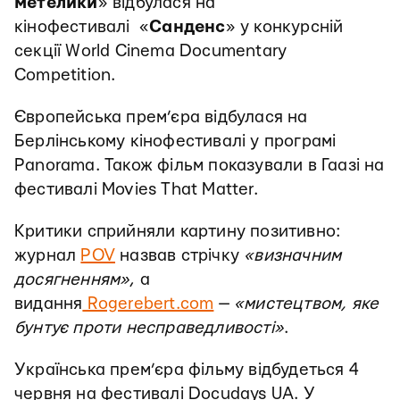
метелики
» відбулася на
кінофестивалі «
Санденс
» у конкурсній
секції World Cinema Documentary
Competition.
Європейська прем’єра відбулася на
Берлінському кінофестивалі у програмі
Panorama. Також фільм показували в Гаазі на
фестивалі Movies That Matter.
Критики сприйняли картину позитивно:
журнал
POV
назвав стрічку
«визначним
досягненням»
, а
видання
Rogerebert.com
—
«мистецтвом, яке
бунтує проти несправедливості»
.
Українська прем’єра фільму відбудеться 4
червня на фестивалі Docudays UA. У