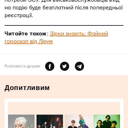
потреби ЗСУ. Для військовослужбовців вхід
на подію буде безплатний після попередньої
реєстрації.
Читайте також
:
Зірки знають: Файний
гороскоп від Лірум
Розповiсти друзям
Допитливим