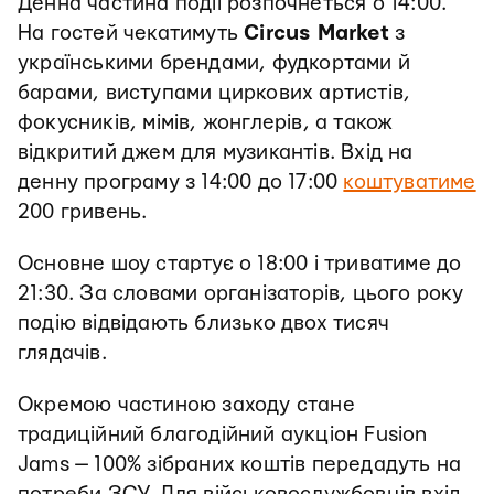
Денна частина події розпочнеться о 14:00.
На гостей чекатимуть
Circus Market
з
українськими брендами, фудкортами й
барами, виступами циркових артистів,
фокусників, мімів, жонглерів, а також
відкритий джем для музикантів. Вхід на
денну програму з 14:00 до 17:00
коштуватиме
200 гривень.
Основне шоу стартує о 18:00 і триватиме до
21:30. За словами організаторів, цього року
подію відвідають близько двох тисяч
глядачів.
Окремою частиною заходу стане
традиційний благодійний аукціон Fusion
Jams — 100% зібраних коштів передадуть на