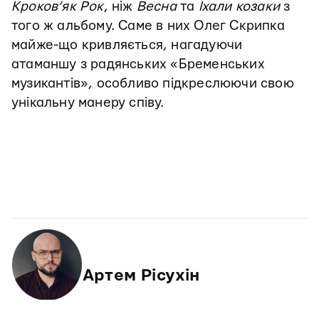
Кроков’як Рок
, ніж
Весна
та
Їхали козаки
з
того ж альбому. Саме в них Олег Скрипка
майже-що кривляється, нагадуючи
атаманшу з радянських «Бременських
музикантів», особливо підкреслюючи свою
унікальну манеру співу.
Артем Рісухін