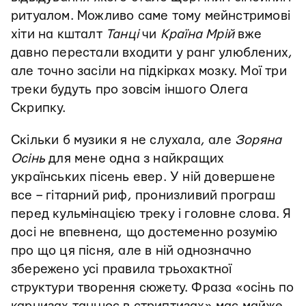
ритуалом. Можливо саме тому мейнстримові
хіти на кшталт
Танці
чи
Країна Мрій
вже
давно перестали входити у ранг улюблених,
але точно засіли на підкірках мозку. Мої три
треки будуть про зовсім іншого Олега
Скрипку.
Скільки б музики я не слухала, але
Зоряна
Осінь
для мене одна з найкращих
українських пісень евер. У ній довершене
все – гітарний риф, пронизливий програш
перед кульмінацією треку і головне слова. Я
досі не впевнена, що достеменно розумію
про що ця пісня, але в ній однозначно
збережено усі правила трьохактної
структури творення сюжету. Фраза «осінь по