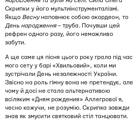
нароDJення
та
Були на селі
. Сила Олега
Скрипки у його мультиінструменталізмі.
Якщо
Весну
наповнює собою акордеон, то
День народження
– труба. Почувши цей
рефрен одного разу, його неможливо
забути.
А ще саме ця пісня цього року грала під час
мого сету у барі «Хвильовий», коли ми
зустрічали День незалежності України.
Звісно на роль гімну вона не претендує, але
чому й досі не стала альтернативою
всіляким «Дням рождения» Аллегрової я,
чесно кажучи, не розумію. Скрипка завжди
знав як змусити святковий стіл танцювати.