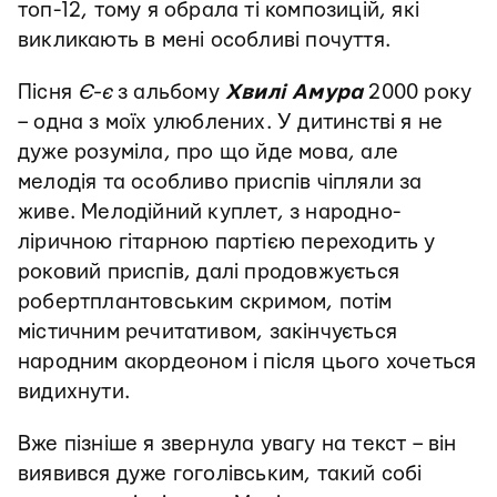
топ-12, тому я обрала ті композицій, які
викликають в мені особливі почуття.
Пісня
Є-є
з альбому
Хвилі Амура
2000 року
– одна з моїх улюблених. У дитинстві я не
дуже розуміла, про що йде мова, але
мелодія та особливо приспів чіпляли за
живе. Мелодійний куплет, з народно-
ліричною гітарною партією переходить у
роковий приспів, далі продовжується
робертплантовським скримом, потім
містичним речитативом, закінчується
народним акордеоном і після цього хочеться
видихнути.
Вже пізніше я звернула увагу на текст – він
виявився дуже гоголівським, такий собі