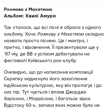
Розмова з Махатмою
Альбом: Хвилі Амура
Так сталося, що всі пісні я обрала з одного
альбому. Хоча
Розмову з Махатмою
складно
назвати просто піснею. Це і мантра, і
притча, і віровчення. Її презентували ще у
‘87-му, де ВВ з успіхом дебютували на
фестивалі Київського рок-клубу.
Очевидно, що до написання композиції
Скрипку надихнуло його захоплення
індійською культурою, яку він пропагує і до
сих пір. Тут чується і вплив Джорджа
Харісона, і Моррісона, і багатьох зірок
Вудстоку 60-х, записи яких можна було не