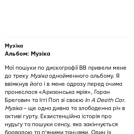
Музіка
Альбом: Музіка
Мої пошуки по дискографії ВВ привели мене
до треку
Музіка
однойменного альбому. Я
ввімкнув його і в мене одразу перед очима
пронеслася «Аризонська мрія», Горан
Брегович та Іггі Поп зі своєю
In A Death Car
.
Музіка
– ще одна дивна та злободенна річ в
активі гурту. Екзистенційна історія про
нудьгу та пошуки сенсу, яка закінчується
бравадою та п’яними танцями. Один із