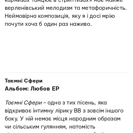
карнизах танцює в стриптизах» має майже
верленівський мелодизм та метафоричність.
Неймовірна композиція, яку я і досі мрію
почути хоча б один раз наживо.
Таємні Сфери
Альбом: Любов EP
Таємні Сфери
– одна з тих пісень, яка
відкриває інтимну лірику ВВ з зовсім іншого
боку. У ній немає місця народним образам
чи сільським гулянням, натомість