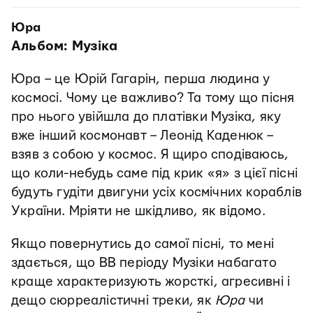
Юра
Альбом: Музіка
Юра – це Юрій Гагарін, перша людина у
космосі. Чому це важливо? Та тому що пісня
про нього увійшла до платівки Музіка, яку
вже інший космонавт – Леонід Каденюк –
взяв з собою у космос. Я щиро сподіваюсь,
що коли-небудь саме під крик «я» з цієї пісні
будуть гудіти двигуни усіх космічних кораблів
України. Мріяти не шкідливо, як відомо.
Якщо повернутись до самої пісні, то мені
здається, що ВВ періоду Музіки набагато
краще характеризують жорсткі, агресивні і
дещо сюрреалістичні треки, як
Юра
чи