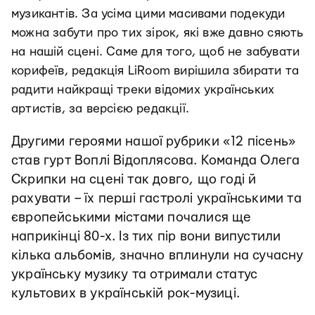
музикантів. За усіма цими масивами подекуди
можна забути про тих зірок, які вже давно сяють
на нашій сцені. Саме для того, щоб не забувати
корифеїв, редакція LiRoom вирішила збирати та
радити найкращі треки відомих українських
артистів, за версією редакції.
Другими героями нашої рубрики «12 пісень»
став гурт Воплі Відоплясова. Команда Олега
Скрипки на сцені так довго, що годі й
рахувати – їх перші гастролі українськими та
європейськими містами почалися ще
наприкінці 80-х. Із тих пір вони випустили
кілька альбомів, значно вплинули на сучасну
українську музику та отримали статус
культових в українській рок-музиці.