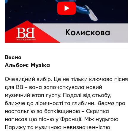
Весна
Альбом: Музіка
Очевидний вибір. Це не тільки ключова пісня
для ВВ – вона започаткувала новий
музичний етап гурту. Подалі від стьобу,
ближче до ліричності та глибини.
Весна
про
ностальгію за батківщиною – Скрипка
написав цю пісню у Франції. Між нудьгою
Парижу та музичною невизначенністю