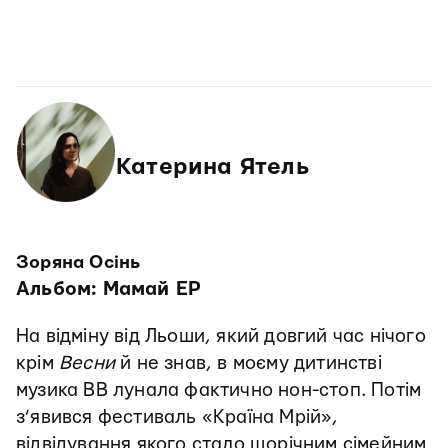
Катерина Ятель
Зоряна Осінь
Альбом: Мамай EP
На відміну від Льоши, який довгий час нічого
крім
Весни
й не знав, в моєму дитинстві
музика ВВ лунала фактично нон-стоп. Потім
з’явився фестиваль «Країна Мрій»,
відвідування якого стало щорічним сімейним