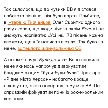
Так склалося, що до музики ВВ я дістався
набагато пізніше, ніж було варто. Пам’ятає,
в
інтерв’ю Ткаченкові
Олег Скрипка одного
разу сказав, що люди нічого окрім
Весни
і не
зможуть наспівати: «Усі інші 70 пісень можна
вважати, що я їх написав в стіл». Так було і в
мене,
запеклого шанувальника ОЕ
.
А потім я почув
Були деньки
. Вона вразила
мене якимось напрочуд дивакуватим
бриджем з оцим “були-були-були”. Трек про
«Рідне місто Херсон» набагато краще
показує те, якою насправді є музика ВВ. Це
справжній фрікуватий панк із рок-н-рольним
корінням.