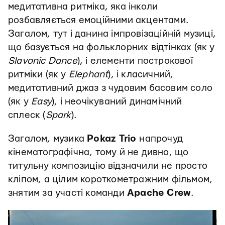
медитативна ритміка, яка інколи
розбавляється емоційними акцентами.
Загалом, тут і данина імпровізаційній музиці,
що базується на фольклорних відтінках (як у
Slavonic Dance
), і елементи построкової
ритміки (як у
Elephant
), і класичний,
медитативний джаз з чудовим басовим соло
(як у
Easy
), і неочікуваний динамічний
сплеск (
Spark
).
Загалом, музика
Pokaz Trio
напрочуд
кінематографічна, тому й не дивно, що
титульну композицію відзначили не просто
кліпом, а цілим короткометражним фільмом,
знятим за участі команди
Apache Crew
.