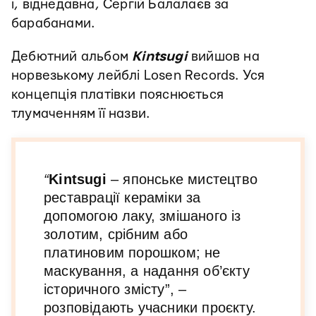
і, віднедавна, Сергій Балалаєв за
барабанами.
Дебютний альбом
Kintsugi
вийшов на
норвезькому лейблі Losen Records. Уся
концепція платівки пояснюється
тлумаченням її назви.
“
Kintsugi
– японське мистецтво
реставрації кераміки за
допомогою лаку, змішаного із
золотим, срібним або
платиновим порошком; не
маскування, а надання об’єкту
історичного змісту”, –
розповідають учасники проєкту.