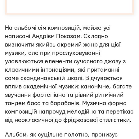
На альбомі сім композицій, майже усі
написані Андрієм Показом. Складно
визначити якийсь окремий жанр для цієї
музики, але при прослуховуванні
уловлюються елементи сучасного джазу з
класичними інтонаціями, які притаманні
саме скандинавській школі. Відчувається
вплив академічної музики: канонічне, багате
звучання фортепіано та рівний ритмічний
тандем баса та барабанів. Музична форма
композицій напрочуд мелодійна та перетікає
від неокласичної до фріджазової стилістики.
Альбом, як суцільне полотно, пронизує