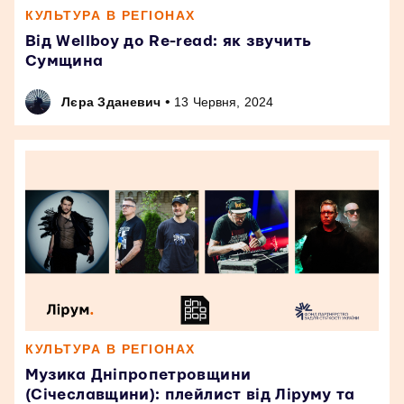
КУЛЬТУРА В РЕГІОНАХ
Від Wellboy до Re-read: як звучить
Сумщина
•
Лєра Зданевич
13 Червня, 2024
КУЛЬТУРА В РЕГІОНАХ
Музика Дніпропетровщини
(Січеславщини): плейлист від Ліруму та