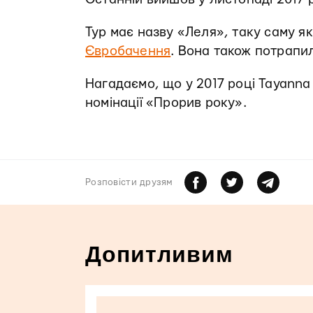
Тур має назву «Леля», таку саму як
Євробачення
. Вона також потрапи
Нагадаємо, що у 2017 році Tayann
номінації «Прорив року».
Розповiсти друзям
Допитливим