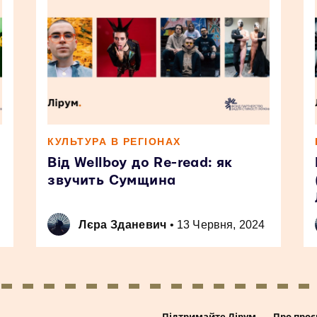
КУЛЬТУРА В РЕГІОНАХ
Від Wellboy до Re-read: як
звучить Сумщина
Лєра Зданевич
•
13 Червня, 2024
Підтримайте Лірум
Про проє