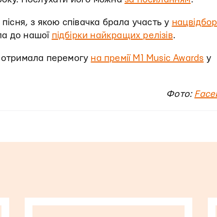
 пісня, з якою співачка брала участь у
нацвідбор
ла до нашої
підбірки найкращих релізів
.
a отримала перемогу
на премії M1 Music Awards
у
Фото:
Face