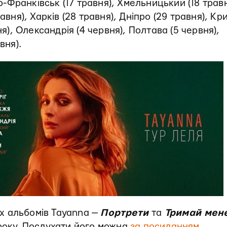
но-Франківськ (17 травня), Хмельницький (18 травн
авня), Харків (28 травня), Дніпро (29 травня), Кр
ня), Олександрія (4 червня), Полтава (5 червня),
вня).
вох альбомів Tayanna —
Портрети
та
Тримай мен
 року. Послухати його можна
за посиланням
.