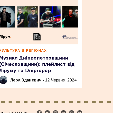
КУЛЬТУРА В РЕГІОНАХ
Музика Дніпропетровщини
(Січеславщини): плейлист від
Ліруму та Dnipropop
Лєра Зданевич
•
12 Червня, 2024
кт
Співпраця