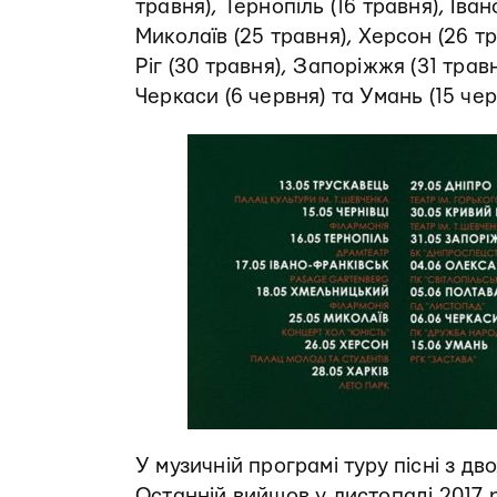
травня), Тернопіль (16 травня), Іва
Миколаїв (25 травня), Херсон (26 тр
Ріг (30 травня), Запоріжжя (31 трав
Черкаси (6 червня) та Умань (15 чер
У музичній програмі туру пісні з д
Останній вийшов у листопаді 2017