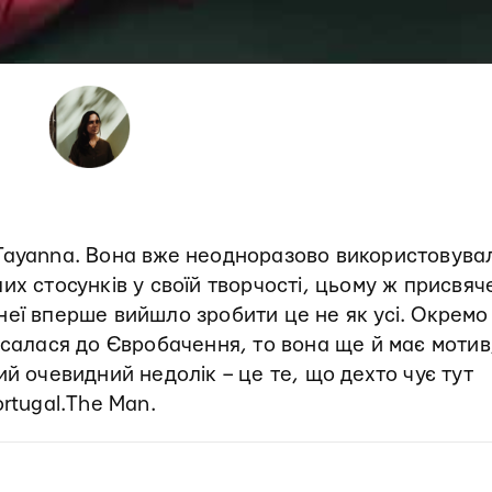
Tayanna. Вона вже неодноразово використовува
их стосунків у своїй творчості, цьому ж присвяч
 неї вперше вийшло зробити це не як усі. Окремо
исалася до Євробачення, то вона ще й має мотив
й очевидний недолік – це те, що дехто чує тут
rtugal.The Man.