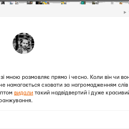
 зі мною розмовляє прямо і чесно. Коли він чи во
не намагається сховати за нагромадженням слів
аптом
видали
такий надвідвертий і дуже красиви
 аранжування.