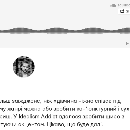
льш заїжджене, ніж «дівчина ніжно співає під
му жанрі можна або зробити кон’юнктурний і су
іриш. У Idealism Addict вдалося зробити щиро з
атуючи акцентом. Цікаво, що буде далі.