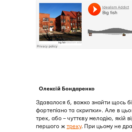
Олексій Бондаренко
Здавалося б, важко знайти щось бі
фортепіано та скрипки». Але в цьо
трек, або – чуттєву мелодію, якій в
першого ж
треку
. При цьому не др