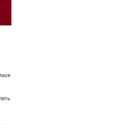
тися
лять