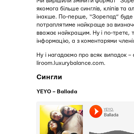
Ми вирішили змінити формат “Зоре
якомога більше синглів, кліпів та 
інакше. По-перше, “Зорепад” буде 
потраплятиме найкраще за визначе
вважає найкращим. Ну і по-третє, 
інформацію, а з коментарями члені
Ну і нагадаємо про всяк випадок – 
liroom.luxurybalance.com.
Сингли
YEYO – Ballada