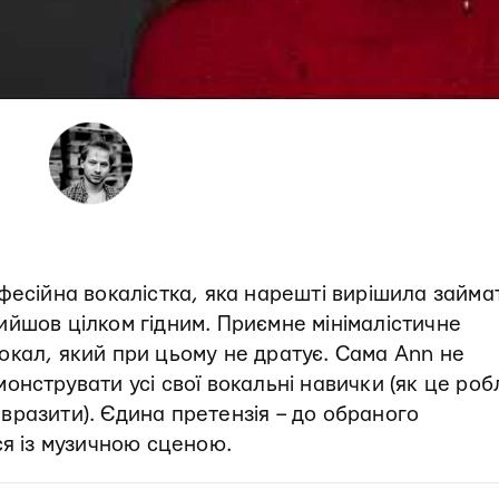
фесійна вокалістка, яка нарешті вирішила займа
йшов цілком гідним. Приємне мінімалістичне
окал, який при цьому не дратує. Сама Ann не
онструвати усі свої вокальні навички (як це роб
ь вразити). Єдина претензія – до обраного
ся із музичною сценою.