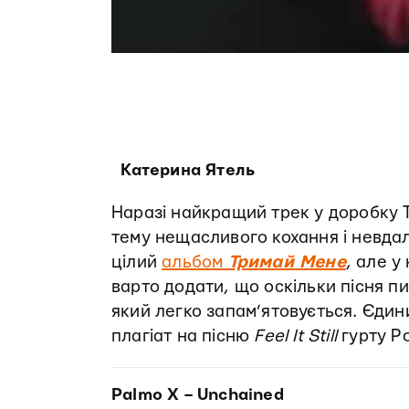
Катерина Ятель
Наразі найкращий трек у доробку 
тему нещасливого кохання і невдал
цілий
альбом
Тримай Мене
, але у
варто додати, що оскільки пісня п
який легко запам’ятовується. Єдини
плагіат на пісню
Feel It Still
гурту Po
Palmo X – Unchained