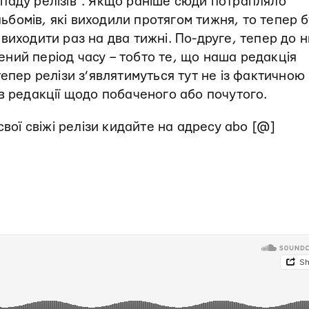
паду релізів”. Якщо раніше сюди потрапляло
альбомів, які виходили протягом тижня, то тепер 
виходити раз на два тижні. По-друге, тепер до 
ний період часу – тобто те, що наша редакція
тепер релізи з’являтимуться тут не із фактичною
в редакції щодо побаченого або почутого.
свої свіжі релізи кидайте на адресу abo [@]