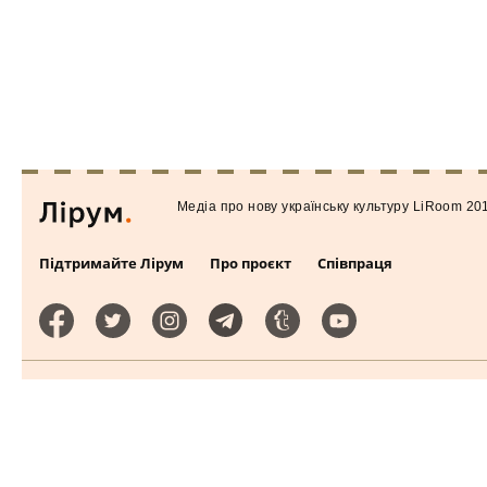
Медiа про нову українську культуру LiRoom 20
Підтримайте Лірум
Про проєкт
Співпраця