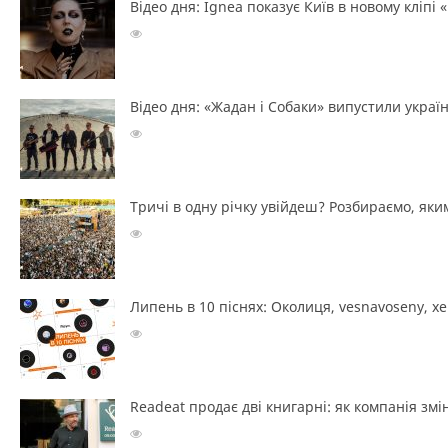
Відео дня: Ignea показує Київ в новому кліпі 
Відео дня: «Жадан і Собаки» випустили україн
Тричі в одну річку увійдеш? Розбираємо, яким
Липень в 10 піснях: Околиця, vesnavoseny, х
Readeat продає дві книгарні: як компанія з