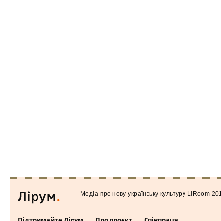
Медiа про нову українську культуру LiRoom 20
Підтримайте Лірум
Про проєкт
Співпраця