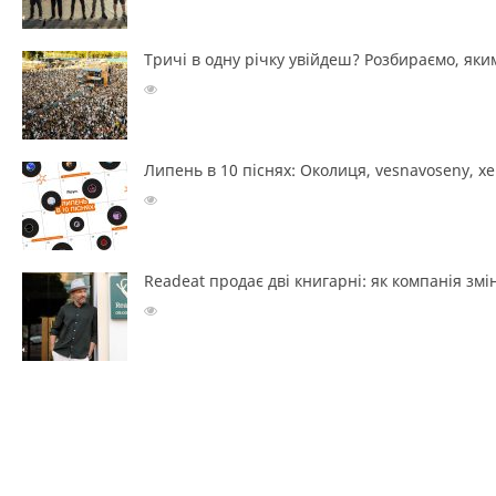
Тричі в одну річку увійдеш? Розбираємо, яким
Липень в 10 піснях: Околиця, vesnavoseny, х
Readeat продає дві книгарні: як компанія з