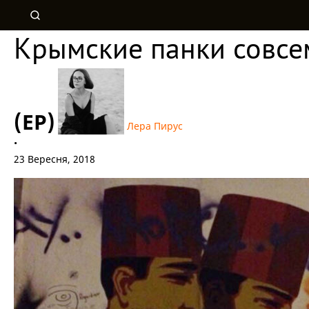
Крымские панки совсе
(EP)
Лера Пирус
•
23 Вересня, 2018