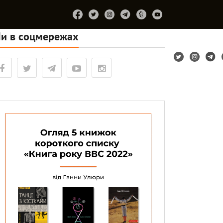
и в соцмережах
Підтримайте
Про
Співпраця
Лірум
проєкт