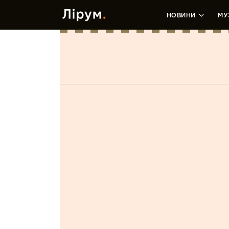
НОВИНИ
МУ
Лето навсегда
(EP)
Лера Пирус
•
28 Серпня, 2018