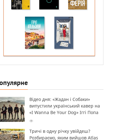
опулярне
Відео дня: «Жадан і Собаки»
випустили український кавер на
«I Wanna Be Your Dog» Іггі Попа
Тричі в одну річку увійдеш?
Розбираємо, яким вийшов Atlas