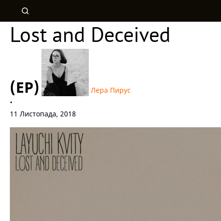
Lost and Deceived
(EP)
Лера Пирус
•
11 Листопада, 2018