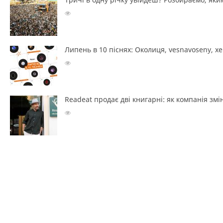
Липень в 10 піснях: Околиця, vesnavoseny, х
Readeat продає дві книгарні: як компанія з