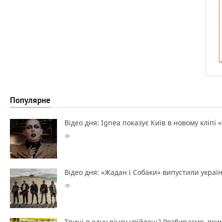
Популярне
Відео дня: Ignea показує Київ в новому кліпі 
Відео дня: «Жадан і Собаки» випустили україн
Тричі в одну річку увійдеш? Розбираємо, яким