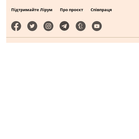
Підтримайте Лірум
Про проєкт
Співпраця