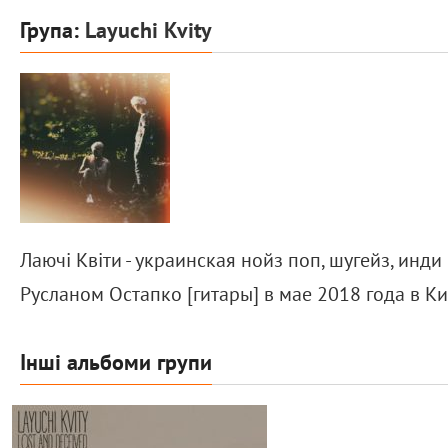
Група:
Layuchi Kvity
Лаючі Квіти - украинская нойз поп, шугейз, ин
Русланом Остапко [гитары] в мае 2018 года в Ки
Інші альбоми групи