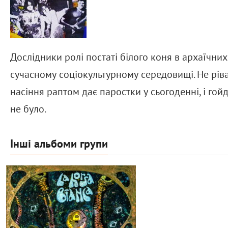
Дослідники ролі постаті білого коня в архаїчн
сучасному соціокультурному середовищі. Не рівай
насіння раптом дає паростки у сьогоденні, і гой
не було.
Інші альбоми групи