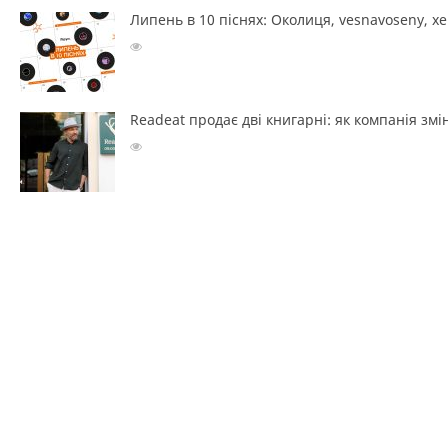
Липень в 10 піснях: Околиця, vesnavoseny, х
Readeat продає дві книгарні: як компанія з