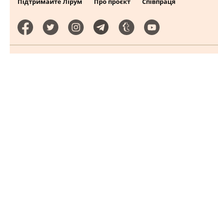
Підтримайте Лірум
Про проєкт
Співпраця