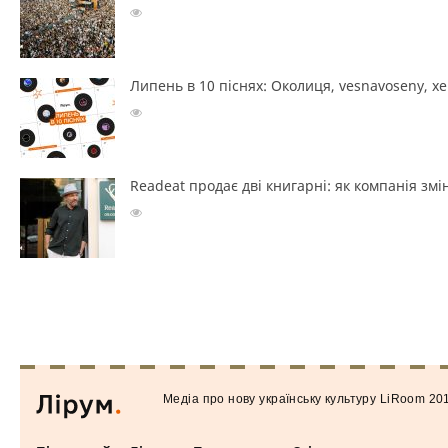
Липень в 10 піснях: Околиця, vesnavoseny, х
Readeat продає дві книгарні: як компанія з
Медiа про нову українську культуру LiRoom 20