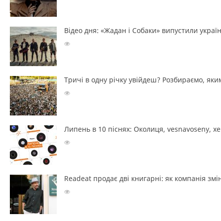
Відео дня: «Жадан і Собаки» випустили україн
Тричі в одну річку увійдеш? Розбираємо, яким
Липень в 10 піснях: Околиця, vesnavoseny, х
Readeat продає дві книгарні: як компанія з