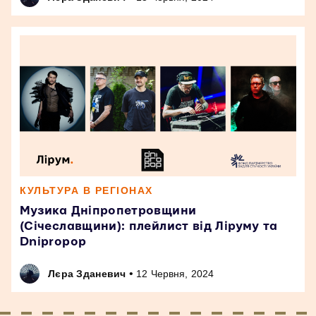
КУЛЬТУРА В РЕГІОНАХ
Музика Дніпропетровщини
(Січеславщини): плейлист від Ліруму та
Dnipropop
•
Лєра Зданевич
12 Червня, 2024