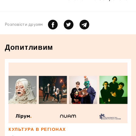
Розповiсти друзям
Допитливим
КУЛЬТУРА В РЕГІОНАХ