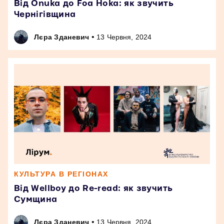
Від Onuka до Foa Hoka: як звучить
Чернігівщина
•
Лєра Зданевич
13 Червня, 2024
КУЛЬТУРА В РЕГІОНАХ
Від Wellboy до Re-read: як звучить
Сумщина
•
Лєра Зданевич
13 Червня, 2024